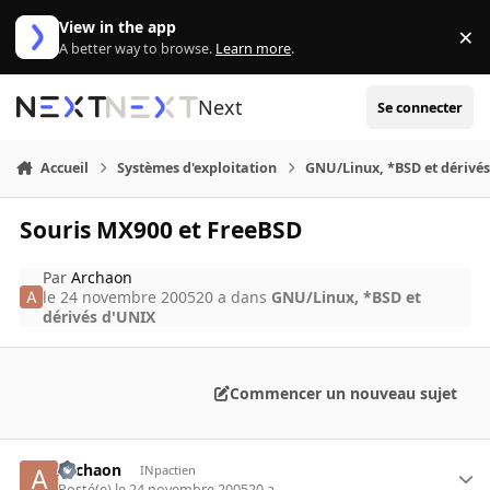
Aller au contenu
View in the app
×
Di
A better way to browse.
Learn more
.
Next
Se connecter
Accueil
Systèmes d'exploitation
GNU/Linux, *BSD et dérivé
Souris MX900 et FreeBSD
Par
Archaon
le 24 novembre 2005
20 a
dans
GNU/Linux, *BSD et
dérivés d'UNIX
Commencer un nouveau sujet
Archaon
INpactien
Posté(e)
le 24 novembre 2005
20 a