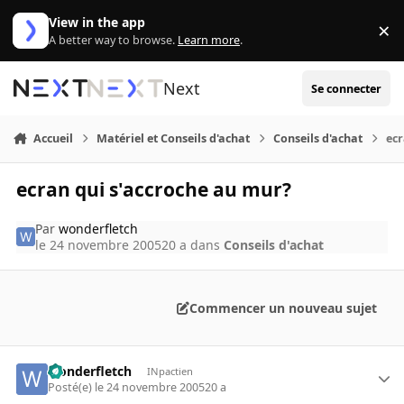
Aller au contenu
View in the app
×
Di
A better way to browse.
Learn more
.
Next
Se connecter
Accueil
Matériel et Conseils d'achat
Conseils d'achat
ecr
ecran qui s'accroche au mur?
Par
wonderfletch
le 24 novembre 2005
20 a
dans
Conseils d'achat
Commencer un nouveau sujet
wonderfletch
INpactien
Posté(e)
le 24 novembre 2005
20 a