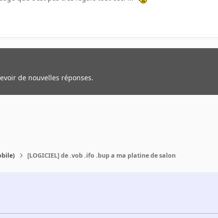
cevoir de nouvelles réponses.
bile)
[LOGICIEL] de .vob .ifo .bup a ma platine de salon