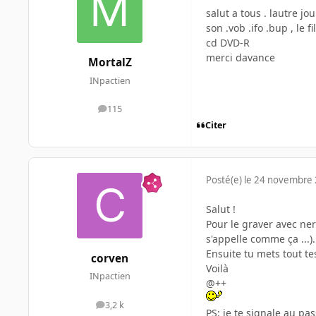
salut a tous . lautre j
son .vob .ifo .bup , le
cd DVD-R
merci davance
MortalZ
INpactien
115
messages
Citer
Posté(e)
le 24 novembre
Salut !
Pour le graver avec ner
s'appelle comme ça ...).
Ensuite tu mets tout te
corven
Voilà
INpactien
@++
3,2 k
messages
PS: je te signale au pas