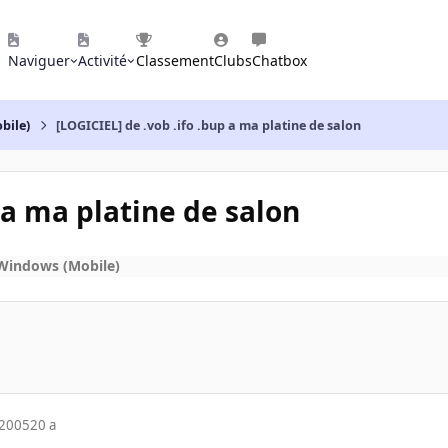
Naviguer
Activité
Classement
Clubs
Chatbox
bile)
[LOGICIEL] de .vob .ifo .bup a ma platine de salon
 a ma platine de salon
Windows (Mobile)
 2005
20 a