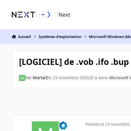
Aller au contenu
Next
Accueil
Systèmes d'exploitation
Microsoft Windows (Mo
[LOGICIEL] de .vob .ifo .bup
Par
MortalZ
le 23 novembre 2005
20 a
dans
Microsoft 
Posté(e)
le 23 novembre