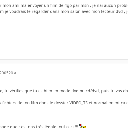
our mon ami ma envoyer un film de 4go par msn . je nai aucun proble
 film je voudrais le regarder dans mon salon avec mon lecteur dvd , 
 2005
20 a
o, tu vérifies que tu es bien en mode dvd ou cd/dvd, puis tu vas dan
s fichiers de ton film dans le dossier VIDEO_TS et normalement ça d
sage que c'est pas très légale tout ceci !!!