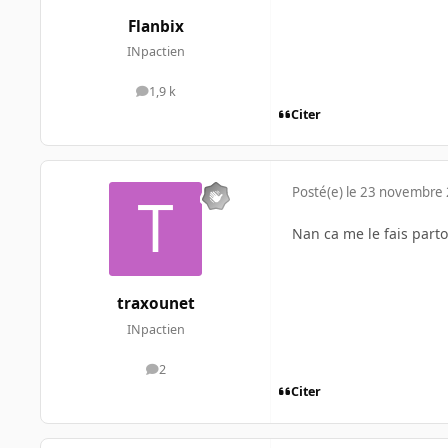
Flanbix
INpactien
1,9 k
messages
Citer
Posté(e)
le 23 novembre
Nan ca me le fais partou
traxounet
INpactien
2
messages
Citer