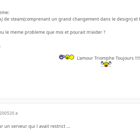
leme:
 de steam(comprenant un grand changement dans le design) et bie
eu le meme probleme que moi et pourait m'aider ?
L'amour Triomphe Toujours !!!
 2005
20 a
 un serveur qui l avait restrict ...