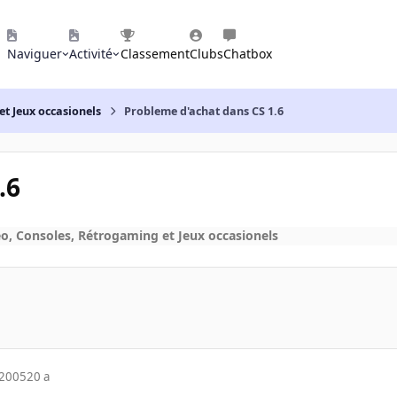
Naviguer
Activité
Classement
Clubs
Chatbox
et Jeux occasionels
Probleme d'achat dans CS 1.6
.6
éo, Consoles, Rétrogaming et Jeux occasionels
 2005
20 a