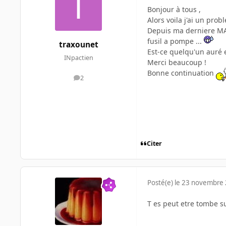
Bonjour à tous ,
Alors voila j'ai un prob
Depuis ma derniere MAJ
fusil a pompe ...
traxounet
Est-ce quelqu'un auré 
INpactien
Merci beaucoup !
Bonne continuation
2
messages
Citer
Posté(e)
le 23 novembre
T es peut etre tombe sur