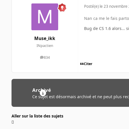
Posté(e)
le 23 novembre
Nan ca me le fais partou
Bug de CS 1.6 alors... s
Muse_ikk
INpactien
834
messages
Citer
Archivé
Ce sujet est désormais archivé et ne peut plus re
Aller sur la liste des sujets