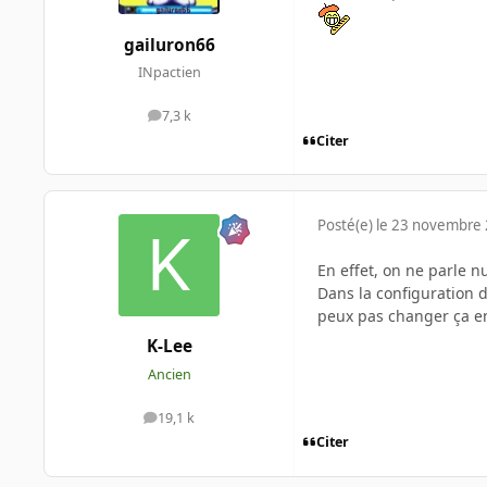
gailuron66
INpactien
7,3 k
messages
Citer
Posté(e)
le 23 novembre
En effet, on ne parle n
Dans la configuration d
peux pas changer ça en 
K-Lee
Ancien
19,1 k
messages
Citer