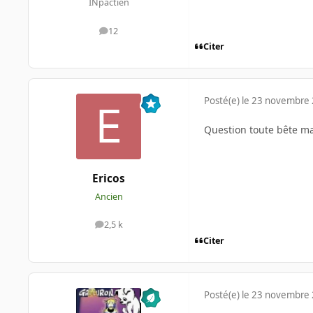
INpactien
12
messages
Citer
Posté(e)
le 23 novembre
Question toute bête mai
Ericos
Ancien
2,5 k
messages
Citer
Posté(e)
le 23 novembre