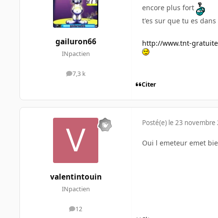
encore plus fort
t'es sur que tu es dans
gailuron66
http://www.tnt-gratuite
INpactien
7,3 k
messages
Citer
Posté(e)
le 23 novembre
Oui l emeteur emet bien
valentintouin
INpactien
12
messages