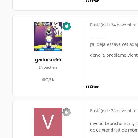
Citer
Posté(e)
le 24 novembre
.............
J'ai deja essayé cet ad
donc le probleme vient
gailuron66
INpactien
7,3 k
messages
Citer
Posté(e)
le 24 novembre
niveau branchement, j'a
dc ca viendrait de mon 