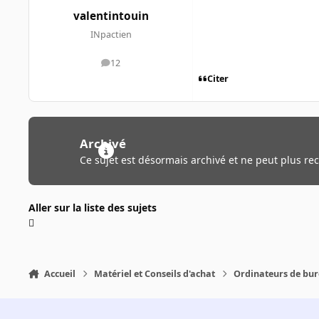
valentintouin
INpactien
12
messages
Citer
Archivé
Ce sujet est désormais archivé et ne peut plus re
Aller sur la liste des sujets
Accueil
Matériel et Conseils d'achat
Ordinateurs de bu