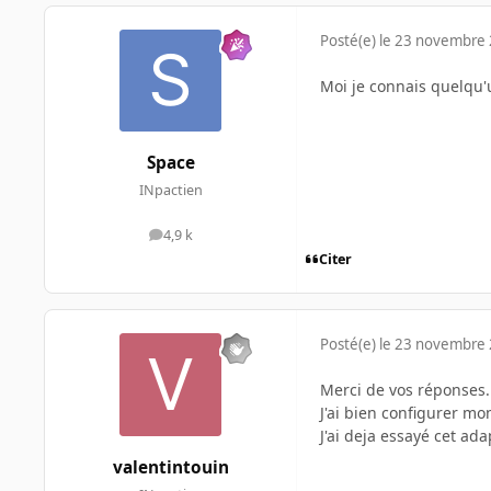
Posté(e)
le 23 novembre
Moi je connais quelqu'
Space
INpactien
4,9 k
messages
Citer
Posté(e)
le 23 novembre
Merci de vos réponses.
J'ai bien configurer m
J'ai deja essayé cet ad
valentintouin