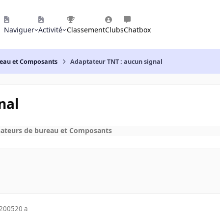
Naviguer
Activité
Classement
Clubs
Chatbox
reau et Composants
Adaptateur TNT : aucun signal
nal
ateurs de bureau et Composants
 2005
20 a