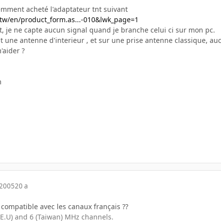
cemment acheté l'adaptateur tnt suivant
tw/en/product_form.as...-010&lwk_page=1
je ne capte aucun signal quand je branche celui ci sur mon pc.
t une antenne d'interieur , et sur une prise antenne classique, auc
'aider ?
m
 2005
20 a
n compatible avec les canaux français ??
 (E.U) and 6 (Taiwan) MHz channels.