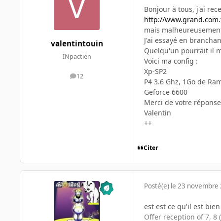
Bonjour à tous, j'ai re
http://www.grand.com.
mais malheureusement, 
J'ai essayé en branchan
valentintouin
Quelqu'un pourrait il m
INpactien
Voici ma config :
Xp-SP2
12
messages
P4 3.6 Ghz, 1Go de Ra
Geforce 6600
Merci de votre réponse
Valentin
++
Citer
Posté(e)
le 23 novembre
est est ce qu'il est bie
Offer reception of 7, 8