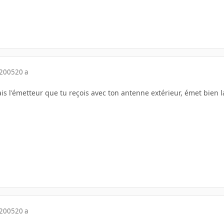
 2005
20 a
s l'émetteur que tu reçois avec ton antenne extérieur, émet bien la
 2005
20 a