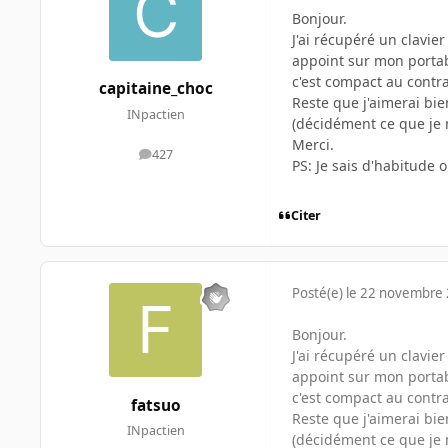
Bonjour.
J'ai récupéré un clavie
appoint sur mon portabl
c'est compact au contr
capitaine_choc
Reste que j'aimerai bie
INpactien
(décidément ce que je n
Merci.
427
messages
PS: Je sais d'habitude 
Citer
Posté(e)
le 22 novembre
Bonjour.
J'ai récupéré un clavie
appoint sur mon portabl
c'est compact au contr
fatsuo
Reste que j'aimerai bie
INpactien
(décidément ce que je n