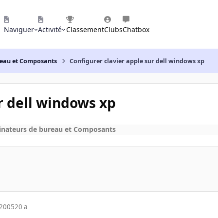
Naviguer
Activité
Classement
Clubs
Chatbox
reau et Composants
Configurer clavier apple sur dell windows xp
r dell windows xp
inateurs de bureau et Composants
 2005
20 a