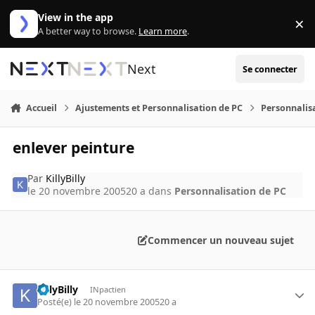
Aller au contenu
View in the app
×
Di
A better way to browse.
Learn more
.
Next
Se connecter
Accueil
Ajustements et Personnalisation de PC
Personnalis
enlever peinture
Par
KillyBilly
le 20 novembre 2005
20 a
dans
Personnalisation de PC
Commencer un nouveau sujet
KillyBilly
INpactien
Posté(e)
le 20 novembre 2005
20 a