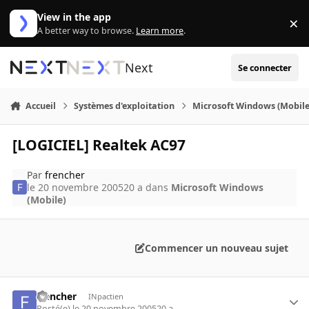
Aller au contenu
View in the app
×
Di
A better way to browse.
Learn more
.
Next
Se connecter
Accueil
Systèmes d'exploitation
Microsoft Windows (Mobile
[LOGICIEL] Realtek AC97
Par
frencher
le 20 novembre 2005
20 a
dans
Microsoft Windows
(Mobile)
Commencer un nouveau sujet
frencher
INpactien
Posté(e)
le 20 novembre 2005
20 a