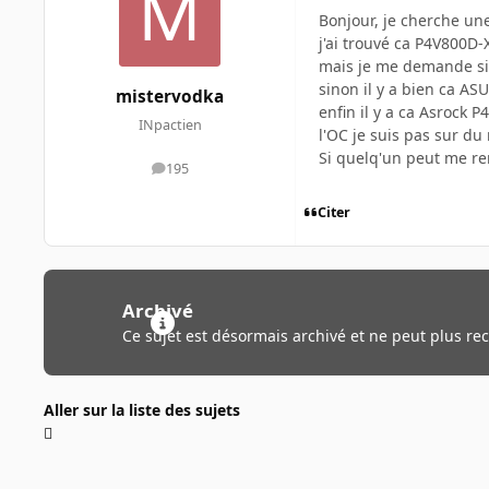
Bonjour, je cherche un
j'ai trouvé ca P4V800D
mais je me demande si 
sinon il y a bien ca A
mistervodka
enfin il y a ca Asrock 
INpactien
l'OC je suis pas sur du r
Si quelq'un peut me r
195
messages
Citer
Archivé
Ce sujet est désormais archivé et ne peut plus re
Aller sur la liste des sujets