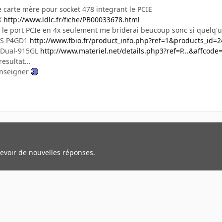
e carte mère pour socket 478 integrant le PCIE
-X
http://www.ldlc.fr/fiche/PB00033678.html
le port PCIe en 4x seulement me briderai beucoup sonc si quelq'un
SUS P4GD1
http://www.fbio.fr/product_info.php?ref=1&products_id=
P4Dual-915GL
http://www.materiel.net/details.php3?ref=P...&affcode
esultat...
enseigner
cevoir de nouvelles réponses.