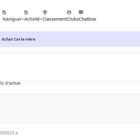
Naviguer
Activité
Classement
Clubs
Chatbox
Achat Carte mère
ls d'achat
 2005
20 a