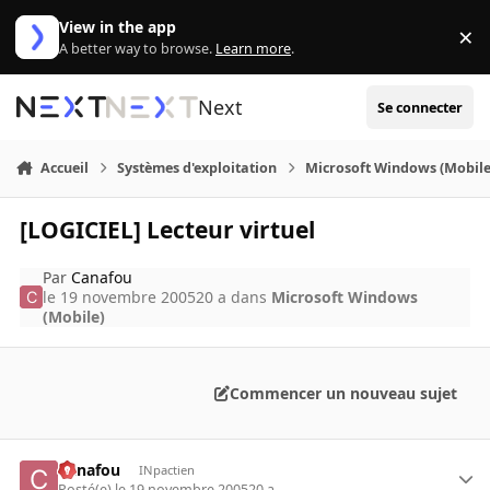
Aller au contenu
View in the app
×
Di
A better way to browse.
Learn more
.
Next
Se connecter
Accueil
Systèmes d'exploitation
Microsoft Windows (Mobile
[LOGICIEL] Lecteur virtuel
Par
Canafou
le 19 novembre 2005
20 a
dans
Microsoft Windows
(Mobile)
Commencer un nouveau sujet
Canafou
INpactien
Posté(e)
le 19 novembre 2005
20 a