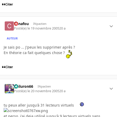
Citer
Canafou
INpactien
Posté(e)
le 19 novembre 2005
20 a
AUTEUR
Je sais po ... J'peux les supprimer après ?
En théorie ca fait quelques chose ?
Citer
gailuron66
INpactien
Posté(e)
le 20 novembre 2005
20 a
tu peux aller jusqu'à 31 lecteurs virtuels
et perso, j'ai deja utilisé jusqu'à 9 lecteurs virtuels sans