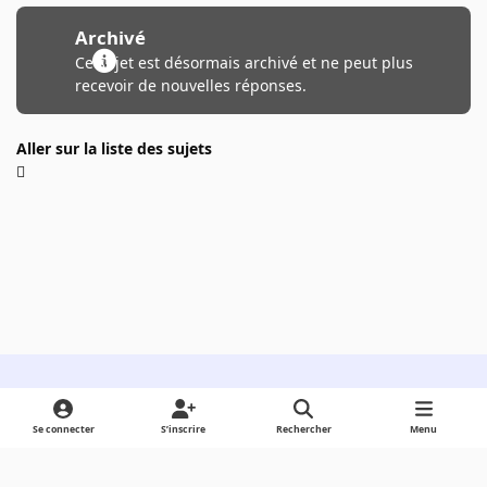
Archivé
Ce sujet est désormais archivé et ne peut plus
recevoir de nouvelles réponses.
Aller sur la liste des sujets
Light Mode
Dark Mode
System Preference
Se connecter
S’inscrire
Rechercher
Menu
Langue
Cookies