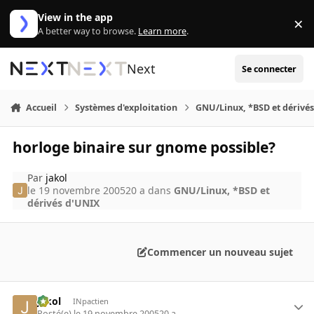
Aller au contenu
View in the app
×
Di
A better way to browse.
Learn more
.
Next
Se connecter
Accueil
Systèmes d'exploitation
GNU/Linux, *BSD et dérivé
horloge binaire sur gnome possible?
Par
jakol
le 19 novembre 2005
20 a
dans
GNU/Linux, *BSD et
dérivés d'UNIX
Commencer un nouveau sujet
jakol
INpactien
Posté(e)
le 19 novembre 2005
20 a