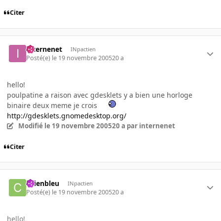
Citer
internenet
INpactien
Posté(e)
le 19 novembre 2005
20 a
hello!
poulpatine a raison avec gdesklets y a bien une horloge
binaire deux meme je crois
http://gdesklets.gnomedesktop.org/
Modifié
le 19 novembre 2005
20 a
par internenet
Citer
chienbleu
INpactien
Posté(e)
le 19 novembre 2005
20 a
hello!