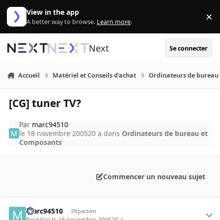
Aller au contenu
View in the app
×
Di
A better way to browse.
Learn more
.
Next
Se connecter
Accueil
Matériel et Conseils d'achat
Ordinateurs de bureau
[CG] tuner TV?
Par
marc94510
le 18 novembre 2005
20 a
dans
Ordinateurs de bureau et
Composants
Commencer un nouveau sujet
marc94510
INpactien
Posté(e)
le 18 novembre 2005
20 a