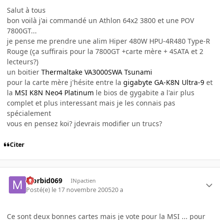
Salut à tous
bon voilà j'ai commandé un Athlon 64x2 3800 et une POV
7800GT...
je pense me prendre une alim Hiper 480W HPU-4R480 Type-R
Rouge (ça suffirais pour la 7800GT +carte mère + 4SATA et 2
lecteurs?)
un boitier
Thermaltake VA3000SWA Tsunami
pour la carte mère j'hésite entre la
gigabyte GA-K8N Ultra-9
et
la
MSI K8N Neo4 Platinum
le bios de gygabite a l'air plus
complet et plus interessant mais je les connais pas
spécialement
vous en pensez koi? jdevrais modifier un trucs?
Citer
Morbid069
INpactien
Posté(e)
le 17 novembre 2005
20 a
Ce sont deux bonnes cartes mais je vote pour la MSI ... pour