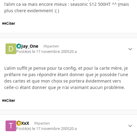
l'alim ca va mais encore mieux : seasonic S12 500HT ^^ (mais
plus chere evidemment :( )
Citer
D_Jay_One
INpactien
Posté(e)
le 17 novembre 2005
20 a
L'alim suffit je pense pour ta config, et pour la carte mère, je
préfaire ne pas répondre étant donner que je possède l'une
des cartes et que mon choix se portera évidemmant vers
celle-ci étant donner que je n'ai vraimant aucun problème.
Citer
ToXxX
INpactien
Posté(e)
le 17 novembre 2005
20 a