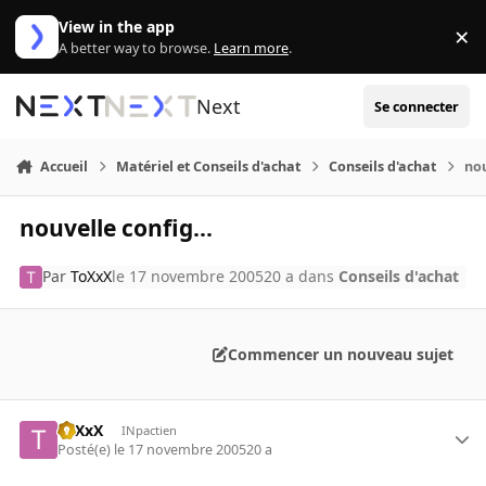
Aller au contenu
View in the app
×
Di
A better way to browse.
Learn more
.
Next
Se connecter
Accueil
Matériel et Conseils d'achat
Conseils d'achat
nou
nouvelle config...
Par
ToXxX
le 17 novembre 2005
20 a
dans
Conseils d'achat
Commencer un nouveau sujet
ToXxX
INpactien
Posté(e)
le 17 novembre 2005
20 a