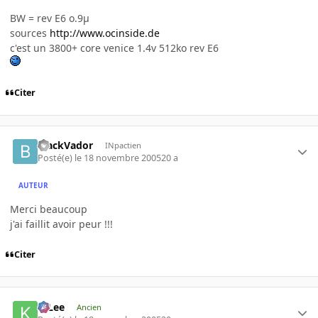
BW = rev E6 o.9µ
sources
http://www.ocinside.de
c'est un 3800+ core venice 1.4v 512ko rev E6
Citer
BlackVador
INpactien
Posté(e)
le 18 novembre 2005
20 a
AUTEUR
Merci beaucoup
j'ai faillit avoir peur !!!
Citer
K-Lee
Ancien