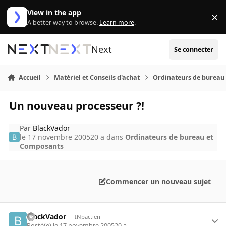
Aller au contenu
View in the app
×
Di
A better way to browse.
Learn more
.
Next
Se connecter
Accueil
Matériel et Conseils d'achat
Ordinateurs de bureau
Un nouveau processeur ?!
Par
BlackVador
le 17 novembre 2005
20 a
dans
Ordinateurs de bureau et
Composants
Commencer un nouveau sujet
BlackVador
INpactien
Posté(e)
le 17 novembre 2005
20 a