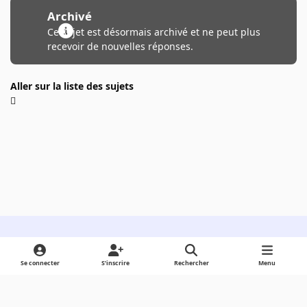
Archivé
Ce sujet est désormais archivé et ne peut plus
recevoir de nouvelles réponses.
Aller sur la liste des sujets
Light Mode
Dark Mode
System Preference
Se connecter
S’inscrire
Rechercher
Menu
Langue
Cookies
Powered by
Invision Community