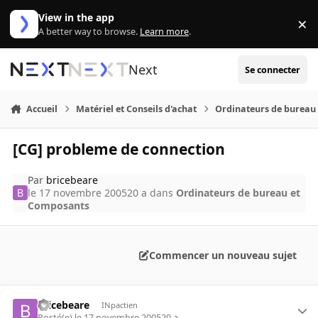
Aller au contenu
View in the app
×
Di
A better way to browse.
Learn more
.
Next
Se connecter
Accueil
Matériel et Conseils d'achat
Ordinateurs de bureau
[CG] probleme de connection
Par
bricebeare
le 17 novembre 2005
20 a
dans
Ordinateurs de bureau et
Composants
Commencer un nouveau sujet
bricebeare
INpactien
Posté(e)
le 17 novembre 2005
20 a