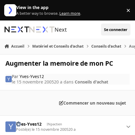
Aller au contenu
View in the app
×
Di
A better way to browse.
Learn more
.
Next
Se connecter
Accueil
Matériel et Conseils d'achat
Conseils d'achat
Au
Augmenter la memoire de mon PC
Par
Yves-Yves12
le 15 novembre 2005
20 a
dans
Conseils d'achat
Commencer un nouveau sujet
Yves-Yves12
INpactien
Posté(e)
le 15 novembre 2005
20 a