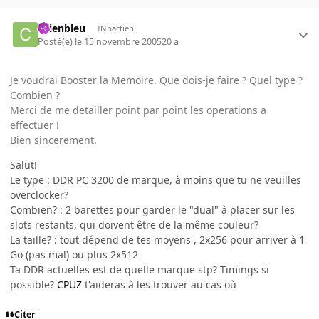
chienbleu
INpactien
Posté(e)
le 15 novembre 2005
20 a
Je voudrai Booster la Memoire. Que dois-je faire ? Quel type ?
Combien ?
Merci de me detailler point par point les operations a
effectuer !
Bien sincerement.
Salut!
Le type : DDR PC 3200 de marque, à moins que tu ne veuilles
overclocker?
Combien? : 2 barettes pour garder le "dual" à placer sur les
slots restants, qui doivent être de la même couleur?
La taille? : tout dépend de tes moyens , 2x256 pour arriver à 1
Go (pas mal) ou plus 2x512
Ta DDR actuelles est de quelle marque stp? Timings si
possible?
CPUZ
t'aideras à les trouver au cas où
Citer