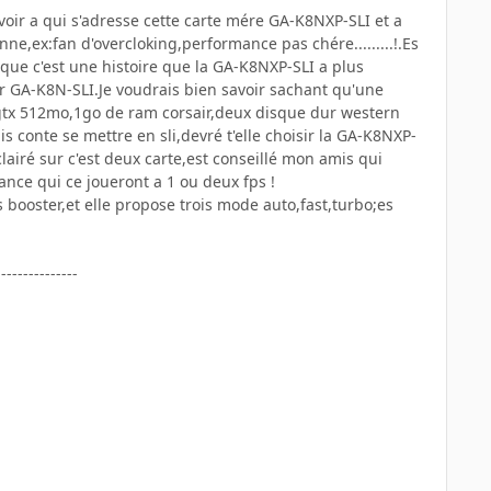
voir a qui s'adresse cette carte mére GA-K8NXP-SLI et a
ne,ex:fan d'overcloking,performance pas chére.........!.Es
ue c'est une histoire que la GA-K8NXP-SLI a plus
r GA-K8N-SLI.Je voudrais bien savoir sachant qu'une
0gtx 512mo,1go de ram corsair,deux disque dur western
 conte se mettre en sli,devré t'elle choisir la GA-K8NXP-
lairé sur c'est deux carte,est conseillé mon amis qui
nce qui ce joueront a 1 ou deux fps !
 booster,et elle propose trois mode auto,fast,turbo;es
---------------