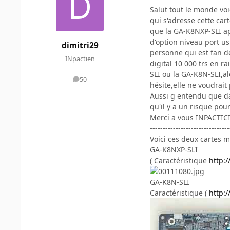
Salut tout le monde vo
qui s'adresse cette car
que la GA-K8NXP-SLI ap
d'option niveau port u
dimitri29
personne qui est fan d
INpactien
digital 10 000 trs en r
SLI ou la GA-K8N-SLI,al
50
messages
hésite,elle ne voudrai
Aussi g entendu que dan
qu'il y a un risque pour
Merci a vous INPACTICI
-------------------------------
Voici ces deux cartes 
GA-K8NXP-SLI
( Caractéristique
http:
GA-K8N-SLI
Caractéristique (
http: