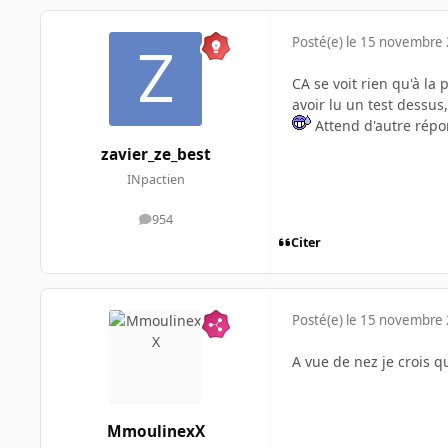
Posté(e)
le 15 novembre
CA se voit rien qu'à la 
avoir lu un test dessus,
Attend d'autre rép
zavier_ze_best
INpactien
954
messages
Citer
Posté(e)
le 15 novembre
A vue de nez je crois qu
MmoulinexX