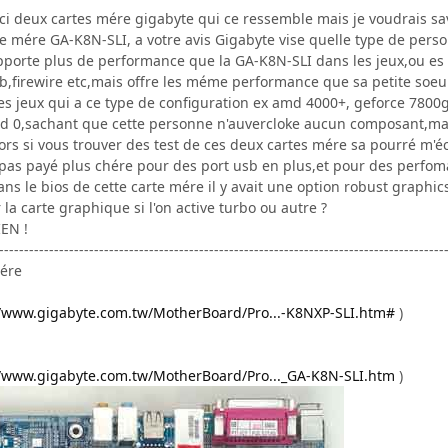
ici deux cartes mére gigabyte qui ce ressemble mais je voudrais sa
te mére GA-K8N-SLI, a votre avis Gigabyte vise quelle type de person
porte plus de performance que la GA-K8N-SLI dans les jeux,ou es q
sb,firewire etc,mais offre les méme performance que sa petite soeu
es jeux qui a ce type de configuration ex amd 4000+, geforce 780
aid 0,sachant que cette personne n'auvercloke aucun composant,mais
ors si vous trouver des test de ces deux cartes mére sa pourré m'éc
t pas payé plus chére pour des port usb en plus,et pour des perfoma
s le bios de cette carte mére il y avait une option robust graphics
 la carte graphique si l'on active turbo ou autre ?
EN !
-----------------------------------------------------------------------------------------
mére
//www.gigabyte.com.tw/MotherBoard/Pro...-K8NXP-SLI.htm#
)
//www.gigabyte.com.tw/MotherBoard/Pro..._GA-K8N-SLI.htm
)