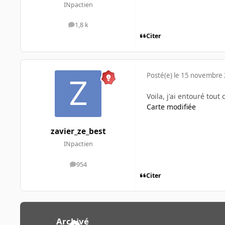
INpactien
1,8 k
messages
Citer
Posté(e)
le 15 novembre
Voila, j'ai entouré tout
Carte modifiée
zavier_ze_best
INpactien
954
messages
Citer
Archivé