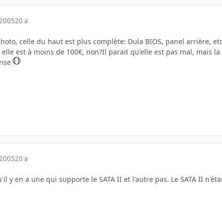
 2005
20 a
photo, celle du haut est plus complète: Dula BIOS, panel arrière, etc.
 elle est à moins de 100€, non?Il parait qu'elle est pas mal, mais la
onse
 2005
20 a
'il y en a une qui supporte le SATA II et l'autre pas. Le SATA II n'ét