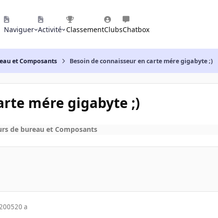
Naviguer
Activité
Classement
Clubs
Chatbox
reau et Composants
Besoin de connaisseur en carte mére gigabyte ;)
arte mére gigabyte ;)
urs de bureau et Composants
 2005
20 a