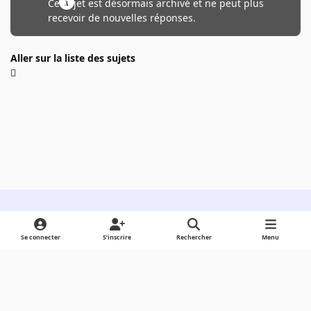
Ce sujet est désormais archivé et ne peut plus
recevoir de nouvelles réponses.
Aller sur la liste des sujets
Light Mode
Dark Mode
System Preference
Se connecter
S’inscrire
Rechercher
Menu
Langue
Cookies
Powered by
Invision Community