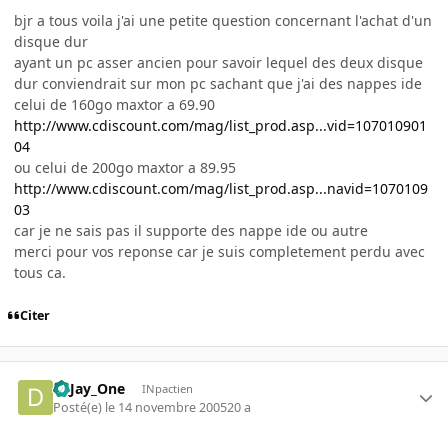
bjr a tous voila j'ai une petite question concernant l'achat d'un
disque dur
ayant un pc asser ancien pour savoir lequel des deux disque
dur conviendrait sur mon pc sachant que j'ai des nappes ide
celui de 160go maxtor a 69.90
http://www.cdiscount.com/mag/list_prod.asp...vid=107010901
04
ou celui de 200go maxtor a 89.95
http://www.cdiscount.com/mag/list_prod.asp...navid=1070109
03
car je ne sais pas il supporte des nappe ide ou autre
merci pour vos reponse car je suis completement perdu avec
tous ca.
Citer
D_Jay_One
INpactien
Posté(e)
le 14 novembre 2005
20 a