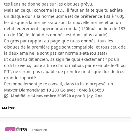
tes liens ne donne pas sur les disques prévu.
Mais en ce qui concerne le IDE, il faut en faite que tu achète
un disque dur a la norme udma (et de préférence 133 à 100),
les disque à la norme s-ata sont la nouvelle norme et on un
débit légèrement supérieur au umda ( 150Ko/s au lieu de 133
ou de 100, le débit des donnés est donc plus rapide).
En gros par rapport au page que tu as donnés, tous les
disques de la première page sont compatible, et tous ceux de
la deuxieme ne le sont pas car norme s-ata (ou sata)
Et quand tu dit ancien, sa signifie quoi exactemant ? pc un
ordi tro vieux, juste a titre d'information, par exemple lePII ou
PIII, ne seront pas capable de prendre un disque dur de tros
grande capacité.
Personnellement je te conseil, dans ta liste proposé, un
Maxtor DiamondMax 10 200 Go avec 16Mo à 86€50
Modifié
le 14 novembre 2005
20 a
par D_Jay_One
Citer
giff59
INpactien