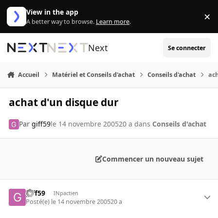
Aller au contenu
View in the app
×
Di
A better way to browse.
Learn more
.
Next
Se connecter
Accueil
Matériel et Conseils d'achat
Conseils d'achat
ach
achat d'un disque dur
Par
giff59
le 14 novembre 2005
20 a
dans
Conseils d'achat
Commencer un nouveau sujet
giff59
INpactien
Posté(e)
le 14 novembre 2005
20 a