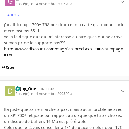
Posté(e)
le 14 novembre 2005
20 a
AUTEUR
j'ai athlon xp 1700+ 768mo sdram et ma carte graphique carte
mere msi ms 6511
voila le disque dur qui m'interesse au pire ques qui pe arrive
si mon pc ne le supporte pas???
http://www.cdiscount.com/mag/fich_prod.asp...t=0&numpage
=1et
Citer
D_Jay_One
INpactien
Posté(e)
le 14 novembre 2005
20 a
Ba juste que sa ne marchera pas, mais aucun problème avec
un XP1700+, et juste par rapport au disque que tu as choisis,
un disque de buffers 16 Mo est préférable.
Celui que je t'avais conseiller a 1/4 de place en plus pour 17€