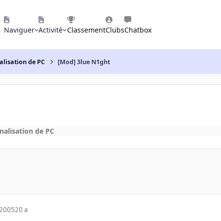
Naviguer
Activité
Classement
Clubs
Chatbox
alisation de PC
[Mod] 3lue N1ght
nalisation de PC
 2005
20 a