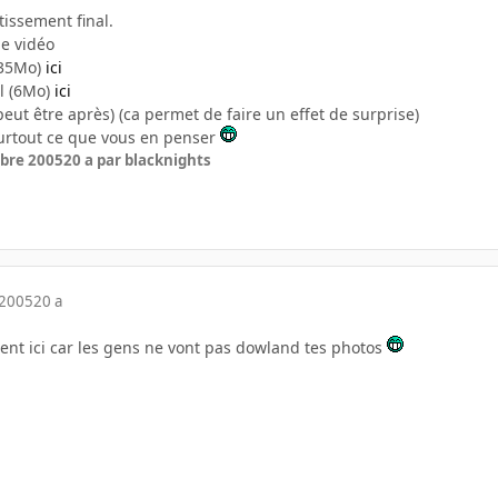
tissement final.
ne vidéo
(35Mo)
ici
l (6Mo)
ici
peut être après) (ca permet de faire un effet de surprise)
 surtout ce que vous en penser
bre 2005
20 a
par blacknights
 2005
20 a
ent ici car les gens ne vont pas dowland tes photos