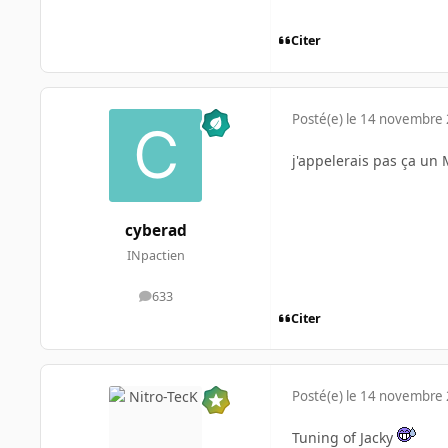
Citer
Posté(e)
le 14 novembre
j'appelerais pas ça un
cyberad
INpactien
633
messages
Citer
Posté(e)
le 14 novembre
Tuning of Jacky