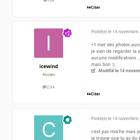
769
messages
Citer
Posté(e)
le 14 novembre
+1 met des photos auss
Je vien de regarder la 
aucune modifications ..
mais bon :)
icewind
Modifié
le 14 novem
Ancien
2,9 k
messages
Citer
Posté(e)
le 14 novembre
c'est pas moche mais 
je trouve que tu as du