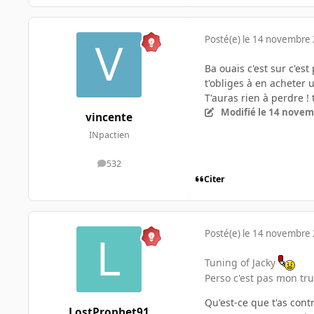
Posté(e)
le 14 novembre
Ba ouais c'est sur c'es
t'obliges à en acheter 
T'auras rien à perdre ! 
Modifié
le 14 novem
vincente
INpactien
532
messages
Citer
Posté(e)
le 14 novembre
Tuning of Jacky
Perso c'est pas mon tru
Qu'est-ce que t'as contr
LostProphet91