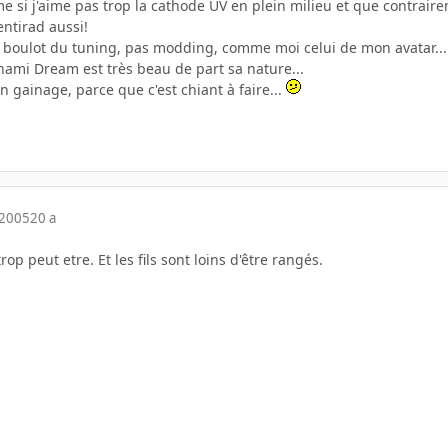
e si j'aime pas trop la cathode UV en plein milieu et que contrair
entirad aussi!
on boulot du tuning, pas modding, comme moi celui de mon avatar...
mi Dream est très beau de part sa nature...
n gainage, parce que c'est chiant à faire...
 2005
20 a
p peut etre. Et les fils sont loins d'être rangés.