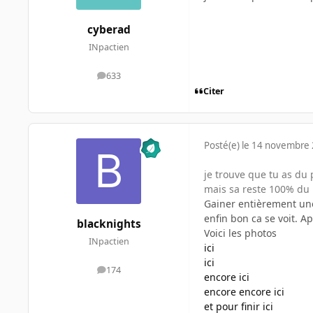
cyberad
INpactien
633
messages
Citer
Posté(e)
le 14 novembre
je trouve que tu as du
mais sa reste 100% du
Gainer entièrement une a
enfin bon ca se voit. A
blacknights
Voici les photos
INpactien
ici
ici
174
messages
encore ici
encore encore ici
et pour finir ici