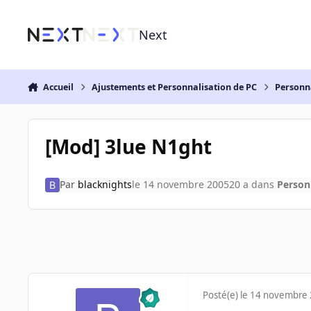
Aller au contenu
Next
Accueil
Ajustements et Personnalisation de PC
Personn
[Mod] 3lue N1ght
Par
blacknights
le 14 novembre 2005
20 a
dans
Person
Posté(e)
le 14 novembre