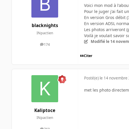
Voici mon mod à l'abou
Pour le juger j'ai fait u
En version Gros débit 
En version ADSL norma
blacknights
Les photos arriveront (
INpactien
Voilà je voulait savoir
Modifié
le 14 novem
174
messages
Citer
Posté(e)
le 14 novembre
met les photo directem
Kaliptoce
INpactien