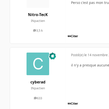
Perso c'est pas mon tru
Nitro-TecK
INpactien
3,5 k
messages
Citer
Posté(e)
le 14 novembre
il n'y a presque aucune
cyberad
INpactien
633
messages
Citer