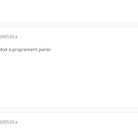
 2005
20 a
 Mod a proprement parler
 2005
20 a