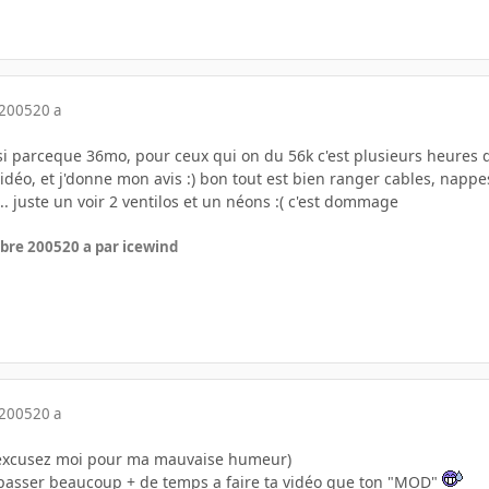
 2005
20 a
i parceque 36mo, pour ceux qui on du 56k c'est plusieurs heures d
vidéo, et j'donne mon avis :) bon tout est bien ranger cables, napp
.. juste un voir 2 ventilos et un néons :( c'est dommage
bre 2005
20 a
par icewind
 2005
20 a
(excusez moi pour ma mauvaise humeur)
 passer beaucoup + de temps a faire ta vidéo que ton "MOD"