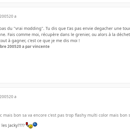
 2005
20 a
t pas du "vrai modding". Tu dis que t'as pas envie degacher une tou
une. Fais comme moi, récupère dans le grenier, ou alors à la décheter
tout à gagner, c'est ce que je me dis moi !
bre 2005
20 a
par vincente
 2005
20 a
c mais bon sa va encore c'est pas trop flashy multi color mais bon s
 les Jacky????