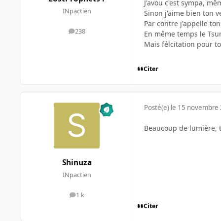
J'avou c'est sympa, mêm
INpactien
Sinon j'aime bien ton v
Par contre j'appelle t
238
messages
En même temps le Tsuna
Mais félcitation pour to
Citer
Posté(e)
le 15 novembre
Beaucoup de lumière, tro
Shinuza
INpactien
1 k
messages
Citer