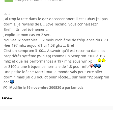
Lu all,
J'ai trop la tete dans le gaz decoooonnner! il est 10h45 j'ai pas
dormis, je reviens de L' I Love Techno. Vous connaissez?
Bref ... Un bel événement.
J'explique mon cas en 2 sec.
Nouveaux portables ... 2 mois Problème de fréquence du CPU
Hier 197 mhz aujourd'hui 1,58 ghz ... Bref
C'est un semprom 3100... A savoir qu'il est reconnu dans les
propriétés système (Win Xp) comme un Sempron 3100 à 197
mhz et que les performances a 197 mhz sous win xp ...
Le 3100 a une fréquence normale de 1,8 pour info
Une petite idée??? Merci tout le monde.Vais peut-etre aller
dormir, mais j'ai du boulot pour l'école... sur mon "P2 Sempron
^^"
Modifié
le 19 novembre 2005
20 a
par lambda
Citer