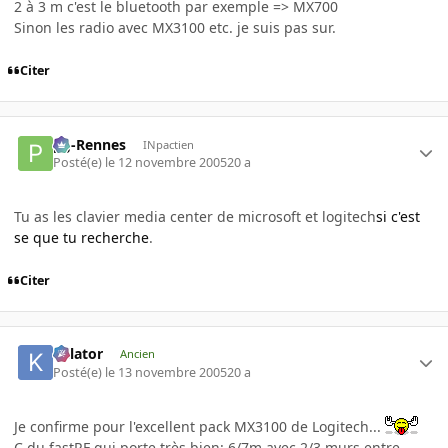
2 à 3 m c'est le bluetooth par exemple => MX700
Sinon les radio avec MX3100 etc. je suis pas sur.
Citer
pg-Rennes
INpactien
Posté(e)
le 12 novembre 2005
20 a
Tu as les clavier media center de microsoft et logitech
si c'est
se que tu recherche
.
Citer
Killator
Ancien
Posté(e)
le 13 novembre 2005
20 a
Je confirme pour l'excellent pack MX3100 de Logitech...
C du fastRF qui porte très bien: 6/7m avec 2/3 murs entre