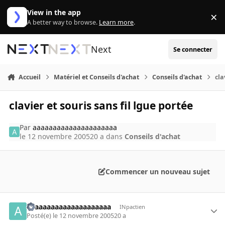
Aller au contenu
View in the app
×
Di
A better way to browse.
Learn more
.
Next
Se connecter
Accueil
Matériel et Conseils d'achat
Conseils d'achat
cla
clavier et souris sans fil lgue portée
Par
aaaaaaaaaaaaaaaaaaaaa
le 12 novembre 2005
20 a
dans
Conseils d'achat
Commencer un nouveau sujet
aaaaaaaaaaaaaaaaaaaaa
INpactien
Posté(e)
le 12 novembre 2005
20 a