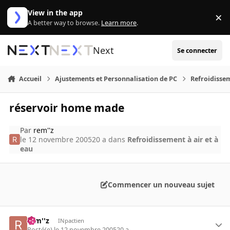
Aller au contenu
View in the app
×
Di
A better way to browse.
Learn more
.
Next
Se connecter
Accueil
Ajustements et Personnalisation de PC
Refroidissem
réservoir home made
Par
rem''z
le 12 novembre 2005
20 a
dans
Refroidissement à air et à
eau
Commencer un nouveau sujet
rem''z
INpactien
Posté(e)
le 12 novembre 2005
20 a