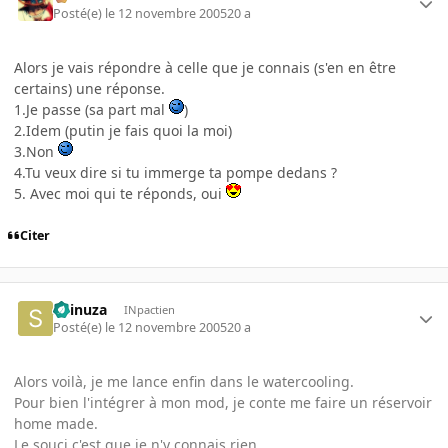
Posté(e)
le 12 novembre 2005
20 a
Alors je vais répondre à celle que je connais (s'en en être
certains) une réponse.
1.Je passe (sa part mal
)
2.Idem (putin je fais quoi la moi)
3.Non
4.Tu veux dire si tu immerge ta pompe dedans ?
5. Avec moi qui te réponds, oui
Citer
Shinuza
INpactien
Posté(e)
le 12 novembre 2005
20 a
Alors voilà, je me lance enfin dans le watercooling.
Pour bien l'intégrer à mon mod, je conte me faire un réservoir
home made.
Le souci c'est que je n'y connais rien.