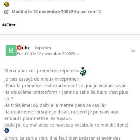
Modifié
le 12 novembre 2005
20 a
par rem''z
Citer
beubz
INpactien
Posté(e)
le 12 novembre 2005
20 a
Merci pour ces premières réponses
.
Je vais essayé de mieux m'exprimer:
-Pour la première c'est exactement ce que je voulais savoir.
-la deuxième: chloroform + joint de salle de bain: c'est plus
sûr?
-la troisième: où doit-je le mettre dans ce cas là?
-la quatrième: lorsque je disais raccord je pensais aux
enbouts pour mettre les tuyaux.
(oula j'ai du mal avec ce nouveau vocabulaire moi dit-donc)
2-Non, ça sert a rien, il te faut bien présser et avoir des