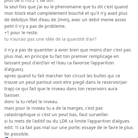
plus de 0.1/0.2°c de diff.
la seul fois que j'ai eu le phenomaine que tu dit c'est quand
mon block etait completement bouché et qu'il n'y avait plus
de debit(un filet d'eau de 2mm), avec un debit meme assez
petit il n'y a pas de probleme.
+1 pour le reste.
tu n'aurais pas une idée de la quantité d'air?
il n'y a pas de quantiter a avoir bien que moins d'air c'est pas
plus mal, en principe tu fait ton premier remplicage en
laissant peut d'air(l'air et l'eau ca favorise l'apparition
d'algues).
apres quand tu fait marcher ton circuit les bulles qui ce
trouve un peut partout vont etre piegé dans le reservoir(air
trap) ce qui fait que le niveau dans ton reservoirs aura
baisser.
donc la tu refait le niveau.
mais pour le niveau tu a de la marges, c'est pas
catastrophique si c'est un peut bas, faut surveiller.
si tu mets de l'aditif ou du LDR ca limite l'apparition d'algues.
edit: 1l ca fait pas mal sur une porte; essaye de le faire le plus
fin possible.