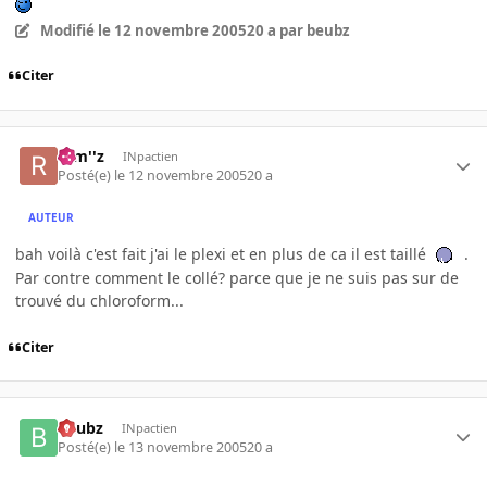
Modifié
le 12 novembre 2005
20 a
par beubz
Citer
rem''z
INpactien
Posté(e)
le 12 novembre 2005
20 a
AUTEUR
bah voilà c'est fait j'ai le plexi et en plus de ca il est taillé
.
Par contre comment le collé? parce que je ne suis pas sur de
trouvé du chloroform...
Citer
beubz
INpactien
Posté(e)
le 13 novembre 2005
20 a