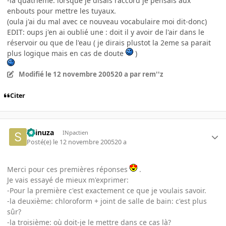
-la quatrième: lorsque je disais raccord je pensais aux
enbouts pour mettre les tuyaux.
(oula j'ai du mal avec ce nouveau vocabulaire moi dit-donc)
EDIT: oups j'en ai oublié une : doit il y avoir de l'air dans le
réservoir ou que de l'eau ( je dirais plustot la 2eme sa parait
plus logique mais en cas de doute
)
Modifié
le 12 novembre 2005
20 a
par rem''z
Citer
Shinuza
INpactien
Posté(e)
le 12 novembre 2005
20 a
Merci pour ces premières réponses
.
Je vais essayé de mieux m'exprimer:
-Pour la première c'est exactement ce que je voulais savoir.
-la deuxième: chloroform + joint de salle de bain: c'est plus
sûr?
-la troisième: où doit-je le mettre dans ce cas là?