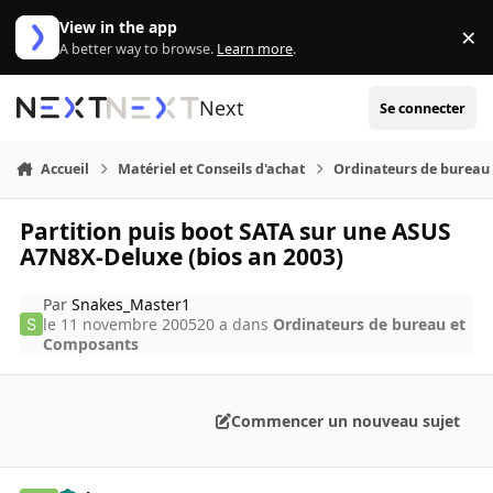
Aller au contenu
View in the app
×
Di
A better way to browse.
Learn more
.
Next
Se connecter
Accueil
Matériel et Conseils d'achat
Ordinateurs de bureau
Partition puis boot SATA sur une ASUS
A7N8X-Deluxe (bios an 2003)
Par
Snakes_Master1
le 11 novembre 2005
20 a
dans
Ordinateurs de bureau et
Composants
Commencer un nouveau sujet