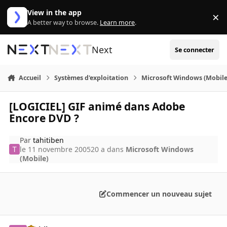
Aller au contenu
View in the app
×
Di
A better way to browse.
Learn more
.
Next
Se connecter
Accueil
Systèmes d'exploitation
Microsoft Windows (Mobile
[LOGICIEL] GIF animé dans Adobe
Encore DVD ?
Par
tahitiben
le 11 novembre 2005
20 a
dans
Microsoft Windows
(Mobile)
Commencer un nouveau sujet