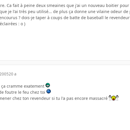
titre. Ca fait à peine deux smeaines que j'ai un nouveau boitier po
ue je l'ai très peu utilisé... de plus ça donne une vilaine odeur de 
encourus ? dois-je taper à coups de batte de baseball le revendeur
clairées : o )
 2005
20 a
ue ça cramme exatement
de foutre le feu chez toi
mener chez ton revendeur si tu l'a pas encore massacré