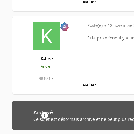
Citer
Posté(e)
le 12 novembre
Si la prise fond il y a 
K-Lee
Ancien
19,1 k
messages
Citer
Archivé
Ce sujet est désormais archivé et ne peut plus re