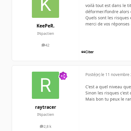
voilà tout est dans le 
déformer/fondre alors q
Quels sont les risques 
merci de vos réponses é
KeePeR.
INpactien
42
messages
Citer
Posté(e)
le 11 novembre
C'est a quel niveau q
Sinon les risques c'est 
Mais bon tu peux le ra
raytracer
INpactien
2,8 k
messages