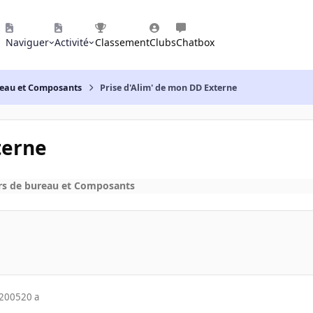
Naviguer
Activité
Classement
Clubs
Chatbox
reau et Composants
Prise d'Alim' de mon DD Externe
terne
rs de bureau et Composants
 2005
20 a