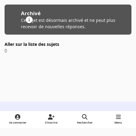
Archivé
Ce sujet est désormais archivé et ne peut plus
recevoir de nouvelles réponses.
Aller sur la liste des sujets
Light Mode
Dark Mode
System Preference
Se connecter
S’inscrire
Rechercher
Menu
Langue
Cookies