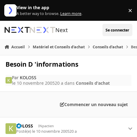
Aller au contenu
View in the app
×
Di
A better way to browse.
Learn more
.
Next
Se connecter
Accueil
Matériel et Conseils d'achat
Conseils d'achat
Bes
Besoin D 'informations
Par
KOLOSS
le 10 novembre 2005
20 a
dans
Conseils d'achat
Commencer un nouveau sujet
KOLOSS
INpactien
Posté(e)
le 10 novembre 2005
20 a