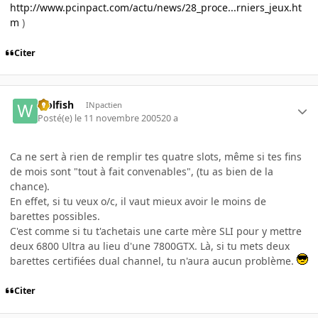
http://www.pcinpact.com/actu/news/28_proce...rniers_jeux.ht
m
)
Citer
wolfish
INpactien
Posté(e)
le 11 novembre 2005
20 a
Ca ne sert à rien de remplir tes quatre slots, même si tes fins
de mois sont "tout à fait convenables", (tu as bien de la
chance).
En effet, si tu veux o/c, il vaut mieux avoir le moins de
barettes possibles.
C'est comme si tu t'achetais une carte mère SLI pour y mettre
deux 6800 Ultra au lieu d'une 7800GTX. Là, si tu mets deux
barettes certifiées dual channel, tu n'aura aucun problème.
Citer