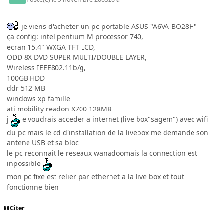
je viens d'acheter un pc portable ASUS "A6VA-BO28H"
ça config: intel pentium M processor 740,
ecran 15.4" WXGA TFT LCD,
ODD 8X DVD SUPER MULTI/DOUBLE LAYER,
Wireless IEEE802.11b/g,
100GB HDD
ddr 512 MB
windows xp famille
ati mobility readon X700 128MB
j
e voudrais acceder a internet (live box"sagem") avec wifi
du pc mais le cd d'installation de la livebox me demande son
antene USB et sa bloc
le pc reconnait le reseaux wanadoomais la connection est
inpossible
mon pc fixe est relier par ethernet a la live box et tout
fonctionne bien
Citer