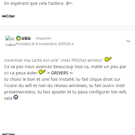
En espérant que cela t'aidera. @+.
Citer
nicobiz
INpactien
Posté(e)
le 9 novembre 2005
20 a
corection ma carte est une" intel PROSet wirless"
Ca va pas nous avancez beaucoup tout ca, matte un peu par
ici ca peux aider
-> DRIVERS <-
tu choisi le bon et une fois installé, tu fait clique droit sur
l'icone du wifi et non du réseau windows, tu fait ouvrir intel
proset/wireless, tu fais ajouter et tu peux configurer ton wifi,
vala
Citer