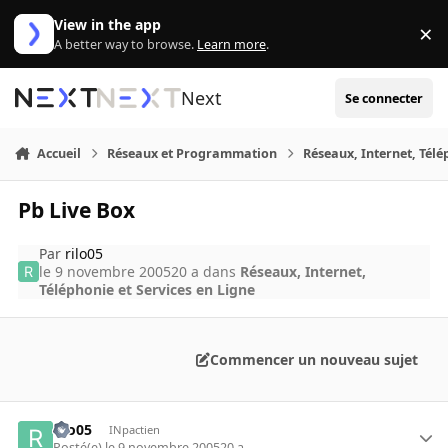
Aller au contenu
View in the app
×
Di
A better way to browse.
Learn more
.
Next
Se connecter
Accueil
Réseaux et Programmation
Réseaux, Internet, Télé
Pb Live Box
Par
rilo05
le 9 novembre 2005
20 a
dans
Réseaux, Internet,
Téléphonie et Services en Ligne
Commencer un nouveau sujet
rilo05
INpactien
Posté(e)
le 9 novembre 2005
20 a