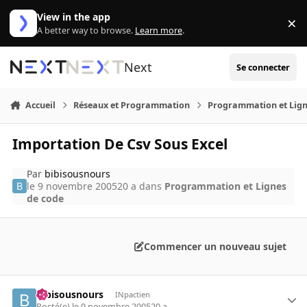
Aller au contenu
View in the app
×
Di
A better way to browse.
Learn more
.
Next
Se connecter
Accueil
Réseaux et Programmation
Programmation et Lign
Importation De Csv Sous Excel
Par
bibisousnours
le 9 novembre 2005
20 a
dans
Programmation et Lignes
de code
Commencer un nouveau sujet
bibisousnours
INpactien
Posté(e)
le 9 novembre 2005
20 a