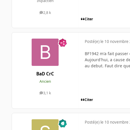
INpactien
2,8 k
messages
Citer
Posté(e)
le 10 novembre
BF1942 m'a fait passer
Aujourd'hui, a cause de
au debut. Faut dire que
BaD CrC
Ancien
3,1 k
messages
Citer
Posté(e)
le 10 novembre