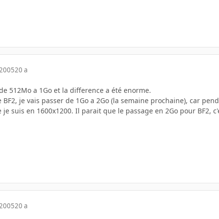
 2005
20 a
 de 512Mo a 1Go et la difference a été enorme.
 BF2, je vais passer de 1Go a 2Go (la semaine prochaine), car penda
 je suis en 1600x1200. Il parait que le passage en 2Go pour BF2, c'es
 2005
20 a