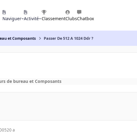
Naviguer
Activité
Classement
Clubs
Chatbox
reau et Composants
Passer De 512 A 1024 Ddr ?
urs de bureau et Composants
2005
20 a