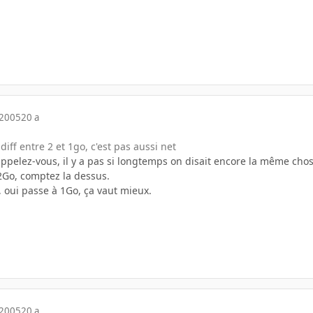
 2005
20 a
iff entre 2 et 1go, c'est pas aussi net
appelez-vous, il y a pas si longtemps on disait encore la même cho
2Go, comptez la dessus.
 oui passe à 1Go, ça vaut mieux.
 2005
20 a