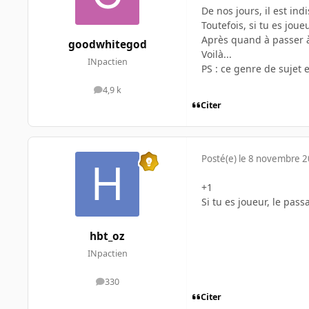
De nos jours, il est 
Toutefois, si tu es jou
Après quand à passer à
goodwhitegod
Voilà...
INpactien
PS : ce genre de sujet e
4,9 k
messages
Citer
Posté(e)
le 8 novembre 
+1
Si tu es joueur, le pas
hbt_oz
INpactien
330
messages
Citer