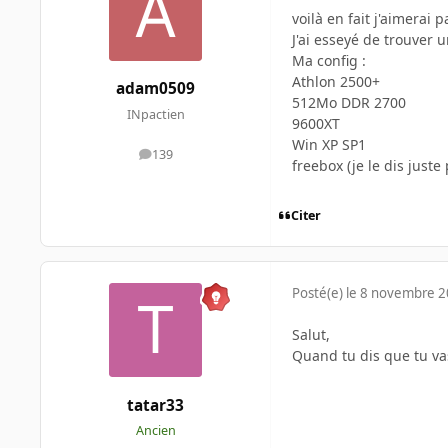
voilà en fait j'aimerai 
J'ai esseyé de trouver 
Ma config :
Athlon 2500+
adam0509
512Mo DDR 2700
INpactien
9600XT
Win XP SP1
139
messages
freebox (je le dis just
Citer
Posté(e)
le 8 novembre 
Salut,
Quand tu dis que tu va
tatar33
Ancien