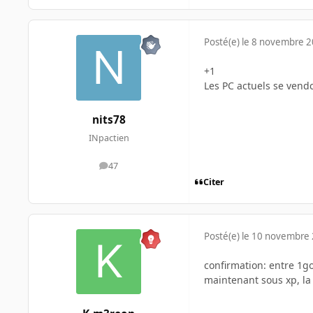
Posté(e)
le 8 novembre 
+1
Les PC actuels se ven
nits78
INpactien
47
messages
Citer
Posté(e)
le 10 novembre
confirmation: entre 1g
maintenant sous xp, la d