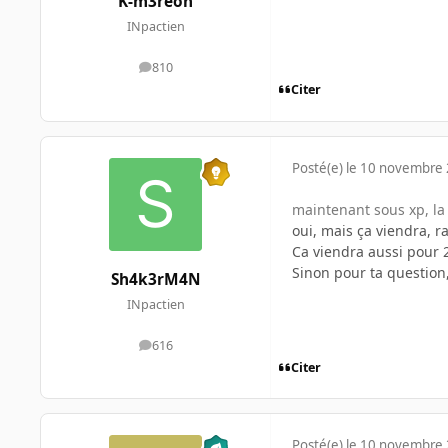
K-m3reon
INpactien
810
messages
Citer
Posté(e)
le 10 novembre
maintenant sous xp, la d
oui, mais ça viendra, r
Ca viendra aussi pour 
Sinon pour ta question,
Sh4k3rM4N
INpactien
616
messages
Citer
Posté(e)
le 10 novembre