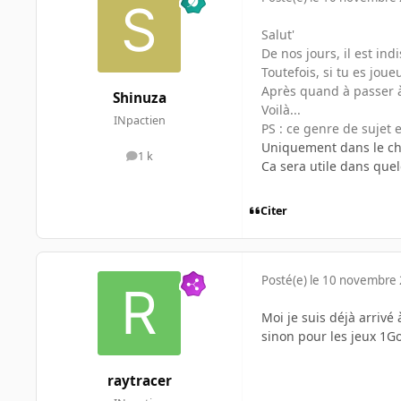
Salut'
De nos jours, il est 
Toutefois, si tu es jou
Après quand à passer à
Shinuza
Voilà...
INpactien
PS : ce genre de sujet e
Uniquement dans le char
1 k
messages
Ca sera utile dans que
Citer
Posté(e)
le 10 novembre
Moi je suis déjà arriv
sinon pour les jeux 1G
raytracer