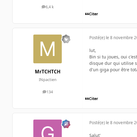
6,4 k
messages
Citer
Posté(e)
le 8 novembre 
lut,
Bin si tu joues, oui c
disque dur qui utilise 
d'un giga pour être tot
MrTCHTCH
INpactien
134
messages
Citer
Posté(e)
le 8 novembre 
Salut'