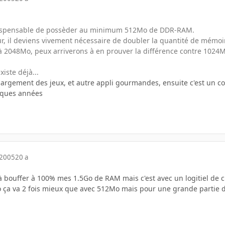
indispensable de possèder au minimum 512Mo de DDR-RAM.
eur, il deviens vivement nécessaire de doubler la quantité de mémoi
 2048Mo, peux arriverons à en prouver la différence contre 1024M
xiste déjà...
gement des jeux, et autre appli gourmandes, ensuite c'est un confo
lques années
 2005
20 a
é à bouffer à 100% mes 1.5Go de RAM mais c'est avec un logitiel de
o ça va 2 fois mieux que avec 512Mo mais pour une grande partie d