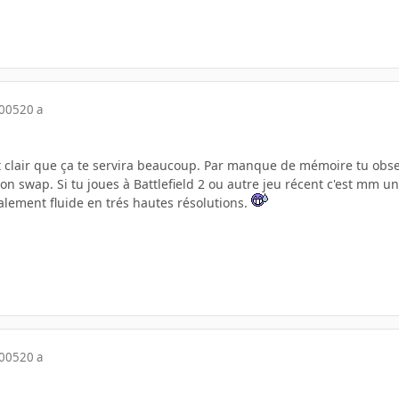
2005
20 a
'est clair que ça te servira beaucoup. Par manque de mémoire tu ob
son swap. Si tu joues à Battlefield 2 ou autre jeu récent c'est mm 
alement fluide en trés hautes résolutions.
2005
20 a