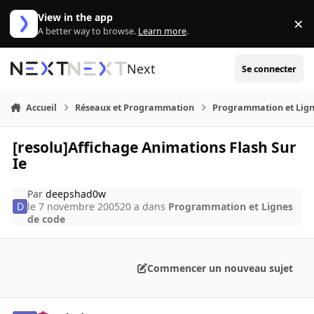
Aller au contenu
View in the app
×
Di
A better way to browse.
Learn more
.
Next
Se connecter
Accueil
Réseaux et Programmation
Programmation et Lign
[resolu]Affichage Animations Flash Sur
Ie
Par
deepshad0w
le 7 novembre 2005
20 a
dans
Programmation et Lignes
de code
Commencer un nouveau sujet