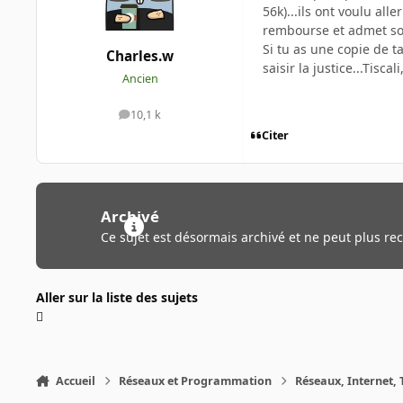
56k)...ils ont voulu all
rembourse et admet son
Si tu as une copie de t
Charles.w
saisir la justice...Tisc
Ancien
10,1 k
messages
Citer
Archivé
Ce sujet est désormais archivé et ne peut plus re
Aller sur la liste des sujets
Accueil
Réseaux et Programmation
Réseaux, Internet, 