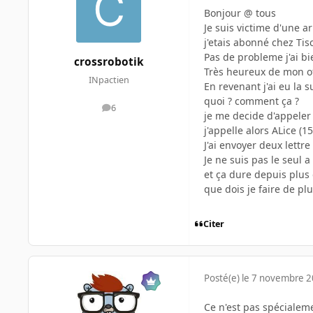
Bonjour @ tous
Je suis victime d'une ar
j'etais abonné chez Ti
Pas de probleme j'ai bi
crossrobotik
Très heureux de mon off
INpactien
En revenant j'ai eu la 
quoi ? comment ça ?
6
messages
je me decide d'appeler 
j'appelle alors ALice (
J'ai envoyer deux lettre
Je ne suis pas le seul a 
et ça dure depuis plus d
que dois je faire de plu
Citer
Posté(e)
le 7 novembre 
Ce n'est pas spécialeme