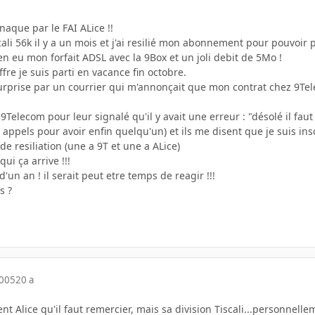
naque par le FAI ALice !!
scali 56k il y a un mois et j'ai resilié mon abonnement pour pouvo
en eu mon forfait ADSL avec la 9Box et un joli debit de 5Mo !
re je suis parti en vacance fin octobre.
surprise par un courrier qui m'annonçait que mon contrat chez 9Tele
9Telecom pour leur signalé qu'il y avait une erreur : "désolé il fa
15 appels pour avoir enfin quelqu'un) et ils me disent que je suis in
 de resiliation (une a 9T et une a ALice)
qui ça arrive !!!
'un an ! il serait peut etre temps de reagir !!!
s ?
2005
20 a
nt Alice qu'il faut remercier, mais sa division Tiscali...personnell