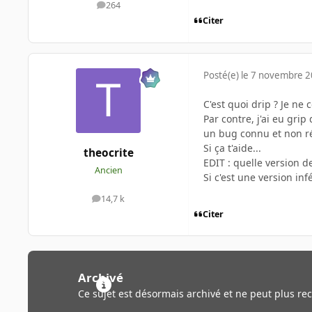
264
messages
Citer
Posté(e)
le 7 novembre 
C'est quoi drip ? Je ne 
Par contre, j'ai eu grip
un bug connu et non r
Si ça t'aide...
theocrite
EDIT : quelle version de
Ancien
Si c'est une version inf
14,7 k
messages
Citer
Archivé
Ce sujet est désormais archivé et ne peut plus re