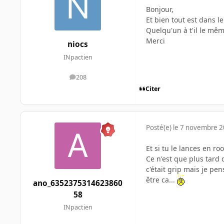
Bonjour,
Et bien tout est dans l
Quelqu'un à t'il le mê
Merci
niocs
INpactien
208
messages
Citer
Posté(e)
le 7 novembre 
Et si tu le lances en ro
Ce n'est que plus tard 
c'était grip mais je pe
être ca...
ano_6352375314623860
58
INpactien