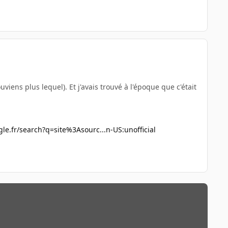
uviens plus lequel). Et j'avais trouvé à l'époque que c'était
le.fr/search?q=site%3Asourc...n-US:unofficial