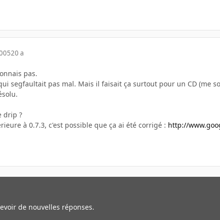
2005
20 a
connais pas.
 qui segfaultait pas mal. Mais il faisait ça surtout pour un CD (me so
ésolu.
 drip ?
érieure à 0.7.3, c'est possible que ça ai été corrigé :
http://www.goog
cevoir de nouvelles réponses.