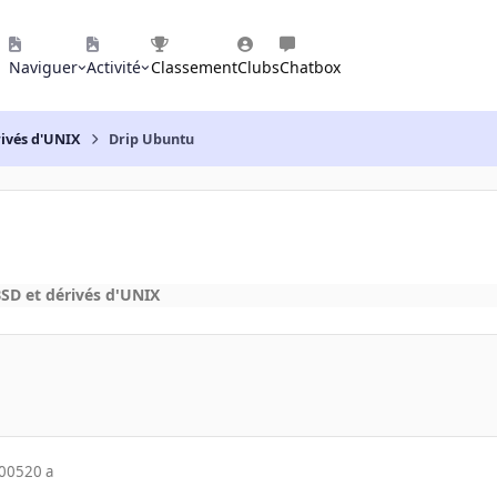
Naviguer
Activité
Classement
Clubs
Chatbox
rivés d'UNIX
Drip Ubuntu
SD et dérivés d'UNIX
2005
20 a