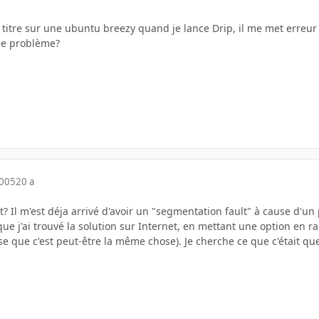
e titre sur une ubuntu breezy quand je lance Drip, il me met erreu
me problème?
2005
20 a
ot? Il m'est déja arrivé d'avoir un "segmentation fault" à cause d'un 
que j'ai trouvé la solution sur Internet, en mettant une option en r
nse que c'est peut-être la même chose). Je cherche ce que c'était que