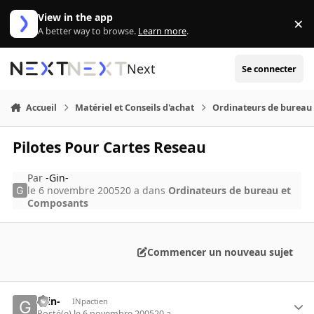
Aller au contenu
View in the app
×
Di
A better way to browse.
Learn more
.
Next
Se connecter
Accueil
Matériel et Conseils d'achat
Ordinateurs de bureau
Pilotes Pour Cartes Reseau
Par
-Gin-
le 6 novembre 2005
20 a
dans
Ordinateurs de bureau et
Composants
Commencer un nouveau sujet
-Gin-
INpactien
Posté(e)
le 6 novembre 2005
20 a