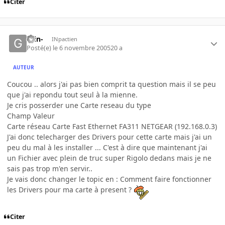
Citer
-Gin-
INpactien
Posté(e)
le 6 novembre 2005
20 a
AUTEUR
Coucou .. alors j'ai pas bien comprit ta question mais il se peu
que j'ai repondu tout seul à la mienne.
Je cris posserder une Carte reseau du type
Champ Valeur
Carte réseau Carte Fast Ethernet FA311 NETGEAR (192.168.0.3)
J'ai donc telecharger des Drivers pour cette carte mais j'ai un
peu du mal à les installer ... C'est à dire que maintenant j'ai
un Fichier avec plein de truc super Rigolo dedans mais je ne
sais pas trop m'en servir..
Je vais donc changer le topic en : Comment faire fonctionner
les Drivers pour ma carte à present ?
Citer