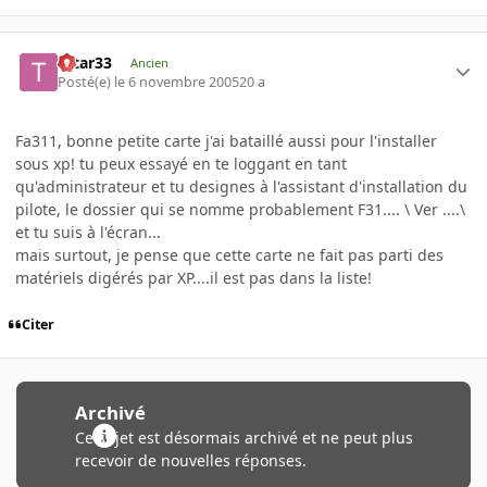
tatar33
Ancien
Posté(e)
le 6 novembre 2005
20 a
Fa311, bonne petite carte j'ai bataillé aussi pour l'installer
sous xp! tu peux essayé en te loggant en tant
qu'administrateur et tu designes à l'assistant d'installation du
pilote, le dossier qui se nomme probablement F31.... \ Ver ....\
et tu suis à l'écran...
mais surtout, je pense que cette carte ne fait pas parti des
matériels digérés par XP....il est pas dans la liste!
Citer
Archivé
Ce sujet est désormais archivé et ne peut plus
recevoir de nouvelles réponses.