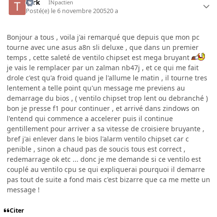
tork
INpactien
Posté(e)
le 6 novembre 2005
20 a
Bonjour a tous , voila j'ai remarqué que depuis que mon pc
tourne avec une asus a8n sli deluxe , que dans un premier
temps , cette saleté de ventilo chipset est mega bruyant
je vais le remplacer par un zalman nb47j , et ce qui me fait
drole c'est qu'a froid quand je l'allume le matin , il tourne tres
lentement a telle point qu'un message me previens au
demarrage du bios , ( ventilo chipset trop lent ou debranché )
bon je presse f1 pour continuer , et arrivé dans zindows on
l'entend qui commence a accelerer puis il continue
gentillement pour arriver a sa vitesse de croisiere bruyante ,
bref j'ai enlever dans le bios l'alarm ventilo chipset car c
penible , sinon a chaud pas de soucis tous est correct ,
redemarrage ok etc ... donc je me demande si ce ventilo est
couplé au ventilo cpu se qui expliquerai pourquoi il demarre
pas tout de suite a fond mais c'est bizarre que ca me mette un
message !
Citer