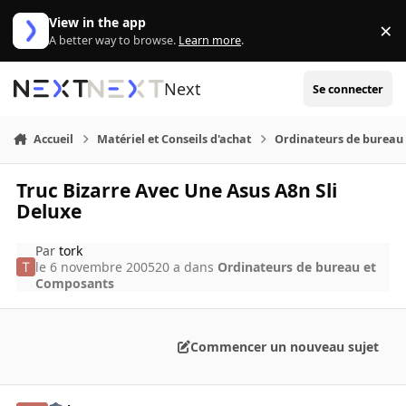
Aller au contenu
View in the app
×
Di
A better way to browse.
Learn more
.
Next
Se connecter
Accueil
Matériel et Conseils d'achat
Ordinateurs de bureau
Truc Bizarre Avec Une Asus A8n Sli
Deluxe
Par
tork
le 6 novembre 2005
20 a
dans
Ordinateurs de bureau et
Composants
Commencer un nouveau sujet