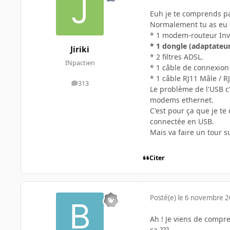
Euh je te comprends pas
Normalement tu as eu 
* 1 modem-routeur Inve
* 1 dongle (adaptateur
Jiriki
* 2 filtres ADSL.
INpactien
* 1 câble de connexio
* 1 câble RJ11 Mâle / R
313
messages
Le problème de l'USB c'
modems ethernet.
C'est pour ça que je te
connectée en USB.
Mais va faire un tour su
Citer
Posté(e)
le 6 novembre 
Ah ! Je viens de comprend
ca ???