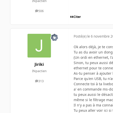
INpactien
506
messages
Citer
Posté(e)
le 6 novembre 
Ok alors déjà, je te con
Tu as du avoir un dongle
(Un ordi en ethernet, l'
Sinon, tu peux aussi dé
Jiriki
ethernet pour te conne
INpactien
As-tu penser à ajouter 
Parce qu'en USB, tu n'
313
messages
Connecte toi à ta livebo
a' en commande ms-dos
tu peux aussi le désact
même si le filtrage mac
Il n'y a pas à ma conna
Tu peux aller voir ici 