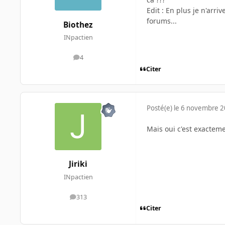
Edit : En plus je n'arri
forums...
Biothez
INpactien
4
messages
Citer
Posté(e)
le 6 novembre 
Mais oui c'est exactem
Jiriki
INpactien
313
messages
Citer