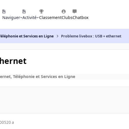
Naviguer
Activité
Classement
Clubs
Chatbox
Téléphonie et Services en Ligne
Probleme livebox : USB + ethernet
thernet
ernet, Téléphonie et Services en Ligne
2005
20 a