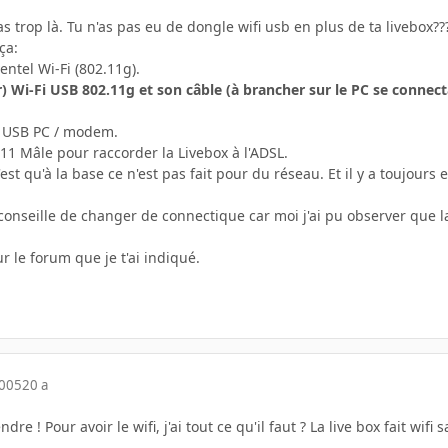
 trop là. Tu n'as pas eu de dongle wifi usb en plus de ta livebox??
ça:
ntel Wi-Fi (802.11g).
) Wi-Fi USB 802.11g et son câble (à brancher sur le PC se conne
n USB PC / modem.
J11 Mâle pour raccorder la Livebox à l'ADSL.
est qu'à la base ce n'est pas fait pour du réseau. Et il y a toujou
 conseille de changer de connectique car moi j'ai pu observer que la
r le forum que je t'ai indiqué.
2005
20 a
re ! Pour avoir le wifi, j'ai tout ce qu'il faut ? La live box fait wifi