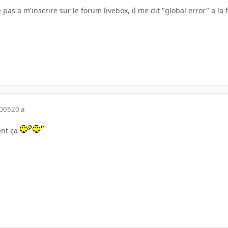
ve pas a m'inscrire sur le forum livebox, il me dit "global error" a la 
2005
20 a
ent ça