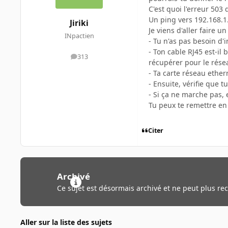
C'est quoi l'erreur 503
Un ping vers 192.168.1
Jiriki
Je viens d'aller faire u
INpactien
- Tu n'as pas besoin d'i
- Ton cable RJ45 est-il 
313
messages
récupérer pour le rése
- Ta carte réseau ethern
- Ensuite, vérifie que t
- Si ça ne marche pas, 
Tu peux te remettre en 
Citer
Archivé
Ce sujet est désormais archivé et ne peut plus re
Aller sur la liste des sujets