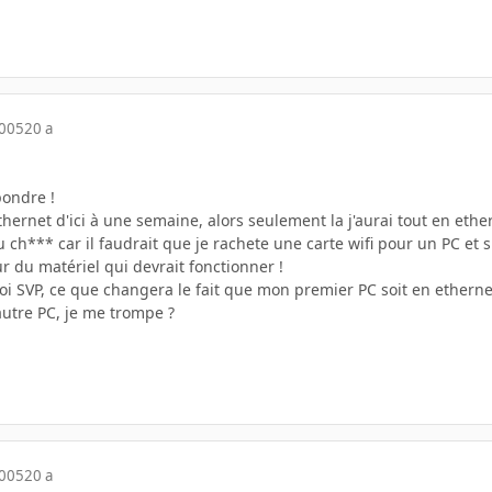
2005
20 a
pondre !
ethernet d'ici à une semaine, alors seulement la j'aurai tout en ethe
eu ch*** car il faudrait que je rachete une carte wifi pour un PC et
r du matériel qui devrait fonctionner !
i SVP, ce que changera le fait que mon premier PC soit en ethernet 
'autre PC, je me trompe ?
2005
20 a