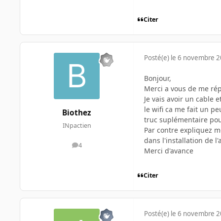
Citer
Posté(e)
le 6 novembre 
Bonjour,
Merci a vous de me ré
Je vais avoir un cable 
le wifi ca me fait un p
Biothez
truc suplémentaire pou
INpactien
Par contre expliquez mo
dans l'installation de l
4
messages
Merci d'avance
Citer
Posté(e)
le 6 novembre 