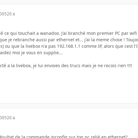
2005
20 a
tallé ce qui touchait a wanadoo. J'ai branché mon premier PC par wifi
que je rebranche aussi par ethernet et... j'ai la meme chose ! Toujo
as) ou que la livebox n'a pas 192.168.1.1 comme IP, alors que cest l'IP 
 aidez moi je vous en supplie...
té a la livebox, je lui envoies des trucs mais je ne recois rien !!!!
2005
20 a
résultat de la commande ipconfig sur ton pc relié en ethernet?