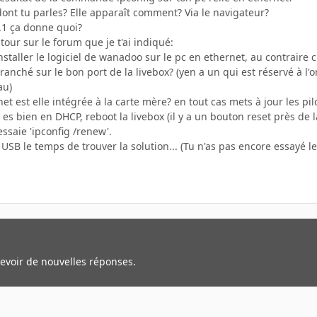
 dont tu parles? Elle apparaît comment? Via le navigateur?
.1 ça donne quoi?
n tour sur le forum que je t'ai indiqué:
nstaller le logiciel de wanadoo sur le pc en ethernet, au contraire c
branché sur le bon port de la livebox? (yen a un qui est réservé à l'
au)
et est elle intégrée à la carte mère? en tout cas mets à jour les pil
u es bien en DHCP, reboot la livebox (il y a un bouton reset près de l
essaie 'ipconfig /renew'.
USB le temps de trouver la solution... (Tu n'as pas encore essayé le
cevoir de nouvelles réponses.