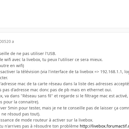
2005
20 a
seille de ne pas utiliser l'USB.
 wifi avec la livebox, tu peux l'utiliser ce sera mieux.
autre en wifi)
sactiver la télévision (via l'interface de ta livebox => 192.168.1.1
cter.
l'adresse mac de ta carte réseau dans la liste des adresses accepté
as pas d'adresse mac donc pas de pb mais en ethernet oui.
x, va dans "Réseau sans fil" et regarde si le filtrage mac est activé,
 pour la connaitre).
iver 5min pour tester, mais je ne te conseille pas de laisser ça comm
 ne résoud pas tout).
issance de mode routeur à activer sur la livebox.
si tu n'arrives pas à résoudre ton problème
http://livebox.forumactif