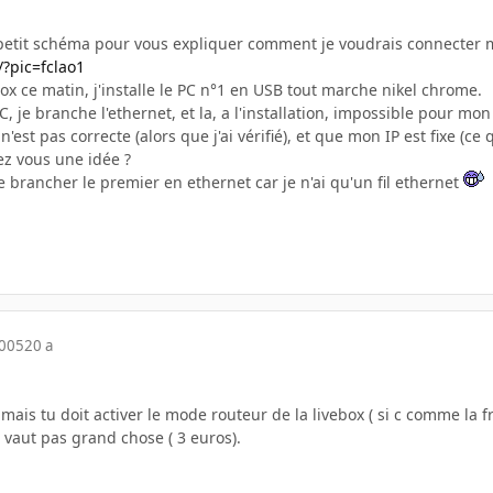
n petit schéma pour vous expliquer comment je voudrais connecter ma
/?pic=fclao1
box ce matin, j'installe le PC n°1 en USB tout marche nikel chrome.
 je branche l'ethernet, et la, a l'installation, impossible pour mon 
'est pas correcte (alors que j'ai vérifié), et que mon IP est fixe (ce q
ez vous une idée ?
brancher le premier en ethernet car je n'ai qu'un fil ethernet
2005
20 a
on mais tu doit activer le mode routeur de la livebox ( si c comme la
 vaut pas grand chose ( 3 euros).