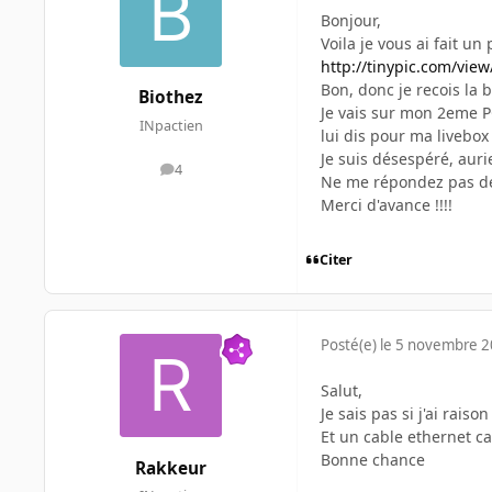
Bonjour,
Voila je vous ai fait u
http://tinypic.com/view
Bon, donc je recois la 
Biothez
Je vais sur mon 2eme PC,
INpactien
lui dis pour ma livebox n
Je suis désespéré, auri
4
messages
Ne me répondez pas de 
Merci d'avance !!!!
Citer
Posté(e)
le 5 novembre 
Salut,
Je sais pas si j'ai rais
Et un cable ethernet ca
Bonne chance
Rakkeur