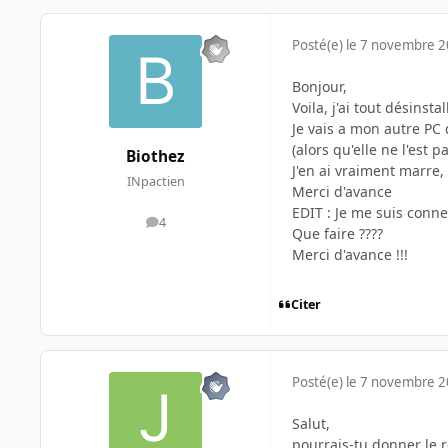
Posté(e)
le 7 novembre 
Bonjour,
Voila, j'ai tout désins
Je vais a mon autre PC 
(alors qu'elle ne l'est p
Biothez
J'en ai vraiment marre,
INpactien
Merci d'avance
EDIT : Je me suis connec
4
messages
Que faire ????
Merci d'avance !!!
Citer
Posté(e)
le 7 novembre 
Salut,
pourrais-tu donner le 