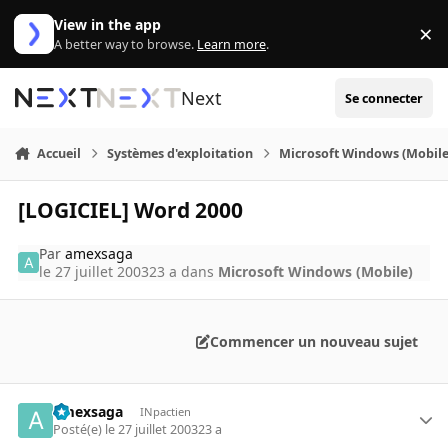
Aller au contenu
View in the app
×
Di
A better way to browse.
Learn more
.
Next
Se connecter
Accueil
Systèmes d'exploitation
Microsoft Windows (Mobile
[LOGICIEL] Word 2000
Par
amexsaga
le 27 juillet 2003
23 a
dans
Microsoft Windows (Mobile)
Commencer un nouveau sujet
amexsaga
INpactien
Posté(e)
le 27 juillet 2003
23 a