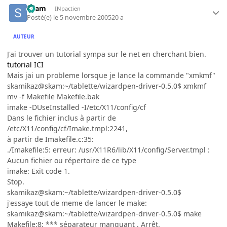
skam
INpactien
Posté(e)
le 5 novembre 2005
20 a
AUTEUR
J'ai trouver un tutorial sympa sur le net en cherchant bien.
tutorial ICI
Mais jai un probleme lorsque je lance la commande "xmkmf"
skamikaz@skam:~/tablette/wizardpen-driver-0.5.0$ xmkmf
mv -f Makefile Makefile.bak
imake -DUseInstalled -I/etc/X11/config/cf
Dans le fichier inclus à partir de
/etc/X11/config/cf/Imake.tmpl:2241,
à partir de Imakefile.c:35:
./Imakefile:5: erreur: /usr/X11R6/lib/X11/config/Server.tmpl :
Aucun fichier ou répertoire de ce type
imake: Exit code 1.
Stop.
skamikaz@skam:~/tablette/wizardpen-driver-0.5.0$
j'essaye tout de meme de lancer le make:
skamikaz@skam:~/tablette/wizardpen-driver-0.5.0$ make
Makefile:8: *** séparateur manquant . Arrêt.