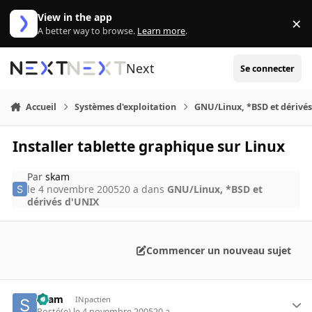
Aller au contenu
View in the app
×
Di
A better way to browse.
Learn more
.
Next
Se connecter
Accueil
Systèmes d'exploitation
GNU/Linux, *BSD et dérivé
Installer tablette graphique sur Linux
Par
skam
le 4 novembre 2005
20 a
dans
GNU/Linux, *BSD et
dérivés d'UNIX
Commencer un nouveau sujet
skam
INpactien
Posté(e)
le 4 novembre 2005
20 a