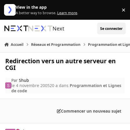
Aller au contenu
View in the app
×
Di
A better way to browse.
Learn more
.
Next
Se connecter
Accueil
Réseaux et Programmation
Programmation et Lign
Redirection vers un autre serveur en
CGI
Par
Shub
le 4 novembre 2005
20 a
dans
Programmation et Lignes
de code
Commencer un nouveau sujet