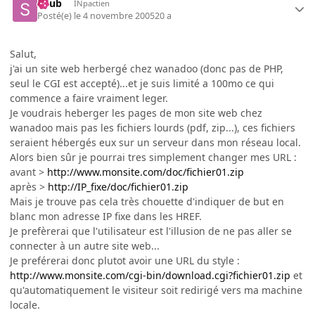
Shub
INpactien
Posté(e)
le 4 novembre 2005
20 a
Salut,
j'ai un site web herbergé chez wanadoo (donc pas de PHP,
seul le CGI est accepté)...et je suis limité a 100mo ce qui
commence a faire vraiment leger.
Je voudrais heberger les pages de mon site web chez
wanadoo mais pas les fichiers lourds (pdf, zip...), ces fichiers
seraient hébergés eux sur un serveur dans mon réseau local.
Alors bien sûr je pourrai tres simplement changer mes URL :
avant >
http://www.monsite.com/doc/fichier01.zip
après >
http://IP_fixe/doc/fichier01.zip
Mais je trouve pas cela très chouette d'indiquer de but en
blanc mon adresse IP fixe dans les HREF.
Je prefèrerai que l'utilisateur est l'illusion de ne pas aller se
connecter à un autre site web...
Je preférerai donc plutot avoir une URL du style :
http://www.monsite.com/cgi-bin/download.cgi?fichier01.zip
et
qu'automatiquement le visiteur soit redirigé vers ma machine
locale.