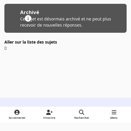
Archivé
Ce sujet est désormais archivé et ne peut plus
recevoir de nouvelles réponses.
Aller sur la liste des sujets
Light Mode
Dark Mode
System Preference
Se connecter
S’inscrire
Rechercher
Menu
Langue
Cookies