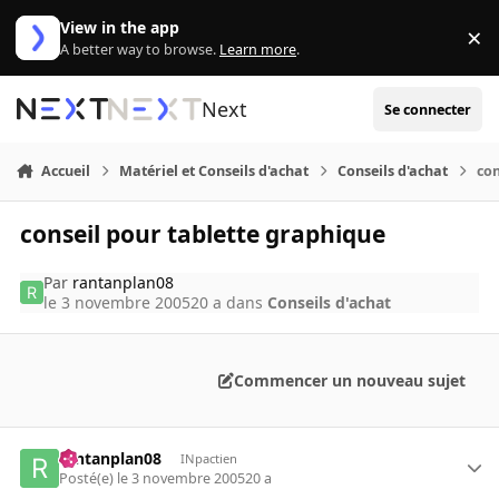
Aller au contenu
View in the app
×
Di
A better way to browse.
Learn more
.
Next
Se connecter
Accueil
Matériel et Conseils d'achat
Conseils d'achat
con
conseil pour tablette graphique
Par
rantanplan08
le 3 novembre 2005
20 a
dans
Conseils d'achat
Commencer un nouveau sujet
rantanplan08
INpactien
Posté(e)
le 3 novembre 2005
20 a