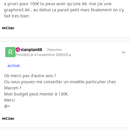
a priori pour 100€ tu peux avoir qu'une A6. moi j'ai une
graphire3 A6 , au debut ca parait petit mais finalement on s'y
fait tres bien
Citer
rantanplan08
INpactien
Posté(e)
le 4 novembre 2005
20 a
AUTEUR
Ok merci pas d'autre avis ?
Ou vous pouvez me conseiller un modèle particulier chez
Wacom ?
Mon budget peut monter à 130€.
Merci
@+
Citer