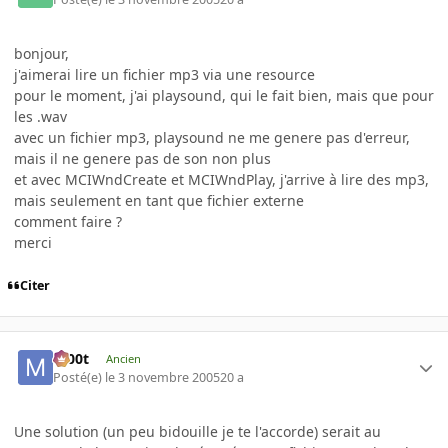
bonjour,
j'aimerai lire un fichier mp3 via une resource
pour le moment, j'ai playsound, qui le fait bien, mais que pour
les .wav
avec un fichier mp3, playsound ne me genere pas d'erreur,
mais il ne genere pas de son non plus
et avec MCIWndCreate et MCIWndPlay, j'arrive à lire des mp3,
mais seulement en tant que fichier externe
comment faire ?
merci
Citer
m00t
Ancien
Posté(e)
le 3 novembre 2005
20 a
Une solution (un peu bidouille je te l'accorde) serait au