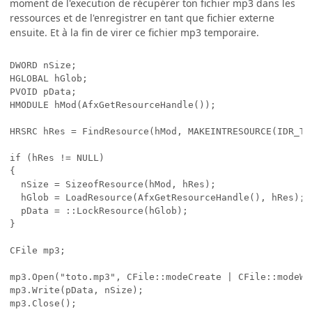
moment de l'execution de récupérer ton fichier mp3 dans les
ressources et de l'enregistrer en tant que fichier externe
ensuite. Et à la fin de virer ce fichier mp3 temporaire.
DWORD nSize;

HGLOBAL hGlob;

PVOID pData;

HMODULE hMod(AfxGetResourceHandle());

HRSRC hRes = FindResource(hMod, MAKEINTRESOURCE(IDR_TO
if (hRes != NULL)

{

  nSize = SizeofResource(hMod, hRes);

  hGlob = LoadResource(AfxGetResourceHandle(), hRes);

  pData = ::LockResource(hGlob);

}

CFile mp3;

mp3.Open("toto.mp3", CFile::modeCreate | CFile::modeWri
mp3.Write(pData, nSize);
