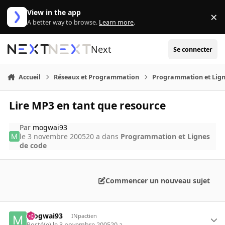
Aller au contenu
View in the app
×
Di
A better way to browse.
Learn more
.
Next
Se connecter
Accueil
Réseaux et Programmation
Programmation et Lign
Lire MP3 en tant que resource
Par
mogwai93
le 3 novembre 2005
20 a
dans
Programmation et Lignes
de code
Commencer un nouveau sujet
mogwai93
INpactien
Posté(e)
le 3 novembre 2005
20 a