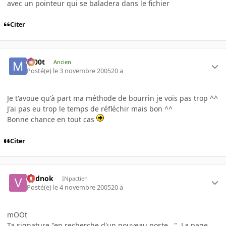
avec un pointeur qui se baladera dans le fichier
Citer
m00t
Ancien
Posté(e)
le 3 novembre 2005
20 a
Je t'avoue qu'à part ma méthode de bourrin je vois pas trop ^^
J'ai pas eu trop le temps de réfléchir mais bon ^^
Bonne chance en tout cas
Citer
vodnok
INpactien
Posté(e)
le 4 novembre 2005
20 a
mOOt
Ta signature "en recherche d'un nouveau poste...". La page