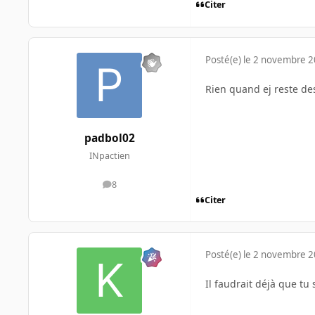
Citer
Posté(e)
le 2 novembre 
Rien quand ej reste dess
padbol02
INpactien
8
messages
Citer
Posté(e)
le 2 novembre 
Il faudrait déjà que tu s