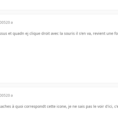
2005
20 a
us et quadn ej clique droit avec la souris il s'en va, revient une foi
2005
20 a
aches à quoi correspondt cette icone, je ne sais pas le voir d'ici, c'e