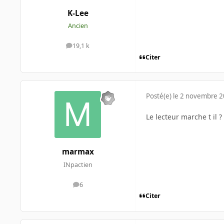
K-Lee
Ancien
19,1 k
messages
Citer
Posté(e)
le 2 novembre 
Le lecteur marche t il ?
marmax
INpactien
6
messages
Citer