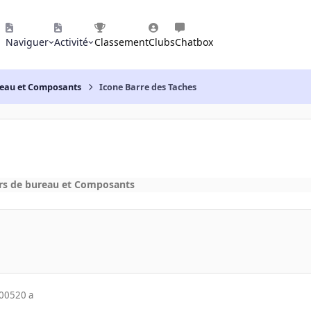
Naviguer
Activité
Classement
Clubs
Chatbox
reau et Composants
Icone Barre des Taches
rs de bureau et Composants
2005
20 a