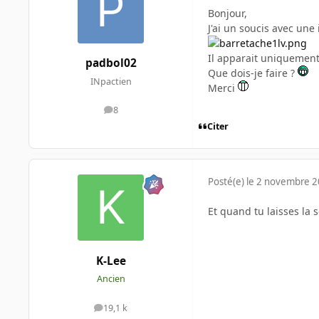
Bonjour,
J'ai un soucis avec une 
Il apparait uniquement
padbol02
Que dois-je faire ?
INpactien
Merci
8
messages
Citer
Posté(e)
le 2 novembre 
Et quand tu laisses la s
K-Lee
Ancien
19,1 k
messages