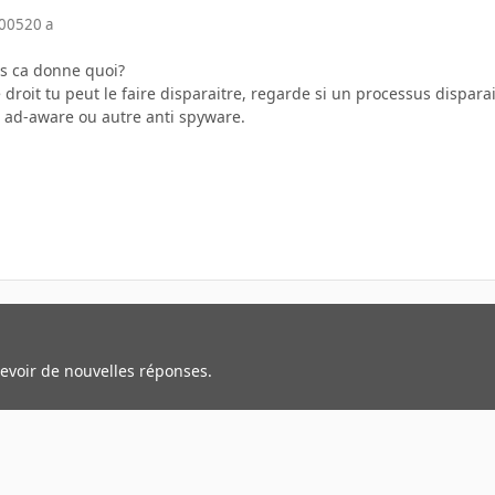
2005
20 a
us ca donne quoi?
e droit tu peut le faire disparaitre, regarde si un processus dispa
 ad-aware ou autre anti spyware.
cevoir de nouvelles réponses.