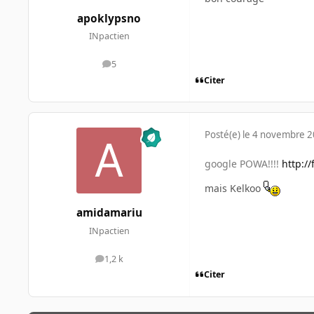
apoklypsno
INpactien
5
messages
Citer
Posté(e)
le 4 novembre 
google POWA!!!!
http:/
mais Kelkoo
amidamariu
INpactien
1,2 k
messages
Citer