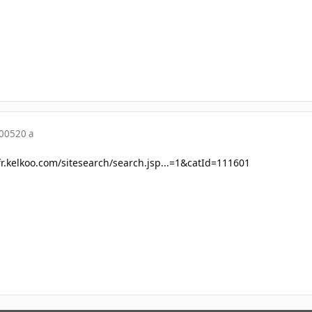
2005
20 a
/fr.kelkoo.com/sitesearch/search.jsp...=1&catId=111601