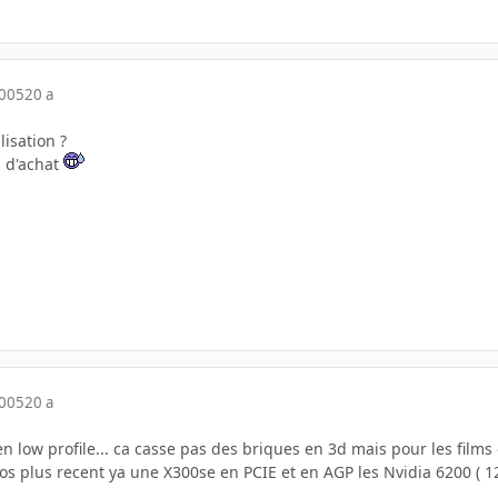
2005
20 a
lisation ?
l d'achat
2005
20 a
en low profile... ca casse pas des briques en 3d mais pour les films
 plus recent ya une X300se en PCIE et en AGP les Nvidia 6200 ( 128m