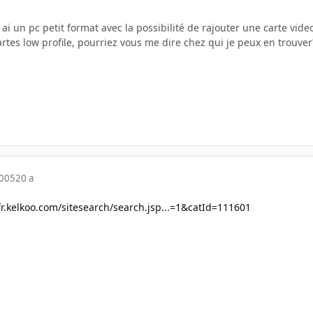
j ai un pc petit format avec la possibilité de rajouter une carte vid
rtes low profile, pourriez vous me dire chez qui je peux en trouv
2005
20 a
/fr.kelkoo.com/sitesearch/search.jsp...=1&catId=111601