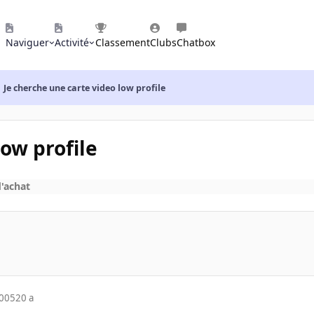
Naviguer
Activité
Classement
Clubs
Chatbox
Je cherche une carte video low profile
low profile
d'achat
2005
20 a