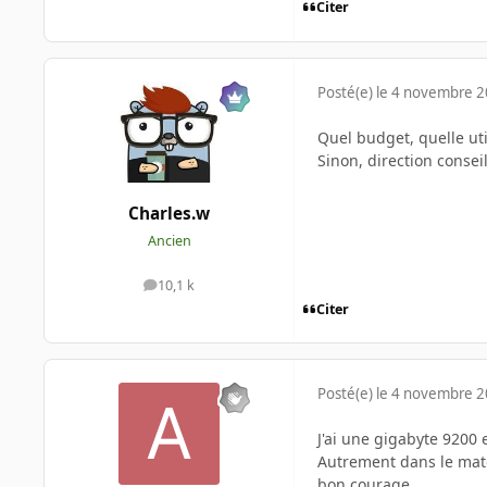
Citer
Posté(e)
le 4 novembre 
Quel budget, quelle uti
Sinon, direction consei
Charles.w
Ancien
10,1 k
messages
Citer
Posté(e)
le 4 novembre 
J'ai une gigabyte 9200 
Autrement dans le matos
bon courage