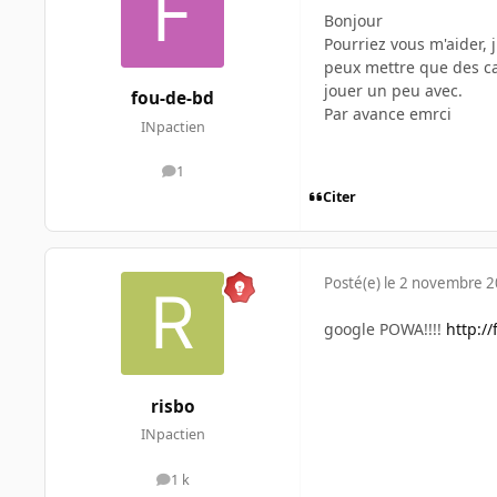
Bonjour
Pourriez vous m'aider, 
peux mettre que des ca
jouer un peu avec.
fou-de-bd
Par avance emrci
INpactien
1
messages
Citer
Posté(e)
le 2 novembre 
google POWA!!!!
http:/
risbo
INpactien
1 k
messages