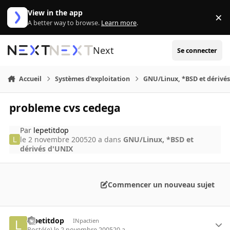
Aller au contenu
View in the app
×
Di
A better way to browse.
Learn more
.
Next
Se connecter
Accueil
Systèmes d'exploitation
GNU/Linux, *BSD et dérivé
probleme cvs cedega
Par
lepetitdop
le 2 novembre 2005
20 a
dans
GNU/Linux, *BSD et
dérivés d'UNIX
Commencer un nouveau sujet
lepetitdop
INpactien
Posté(e)
le 2 novembre 2005
20 a