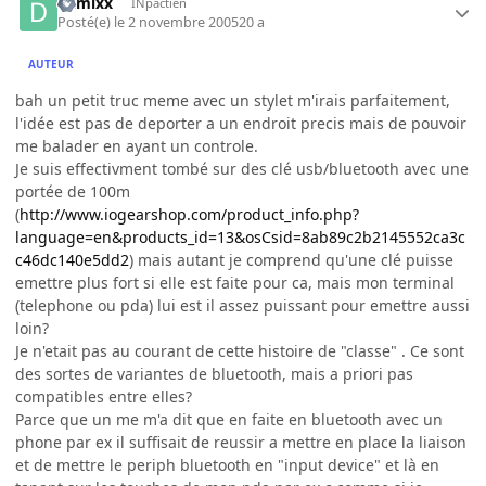
damixx
INpactien
Posté(e)
le 2 novembre 2005
20 a
AUTEUR
bah un petit truc meme avec un stylet m'irais parfaitement,
l'idée est pas de deporter a un endroit precis mais de pouvoir
me balader en ayant un controle.
Je suis effectivment tombé sur des clé usb/bluetooth avec une
portée de 100m
(
http://www.iogearshop.com/product_info.php?
language=en&products_id=13&osCsid=8ab89c2b2145552ca3c
c46dc140e5dd2
) mais autant je comprend qu'une clé puisse
emettre plus fort si elle est faite pour ca, mais mon terminal
(telephone ou pda) lui est il assez puissant pour emettre aussi
loin?
Je n'etait pas au courant de cette histoire de "classe" . Ce sont
des sortes de variantes de bluetooth, mais a priori pas
compatibles entre elles?
Parce que un me m'a dit que en faite en bluetooth avec un
phone par ex il suffisait de reussir a mettre en place la liaison
et de mettre le periph bluetooth en "input device" et là en