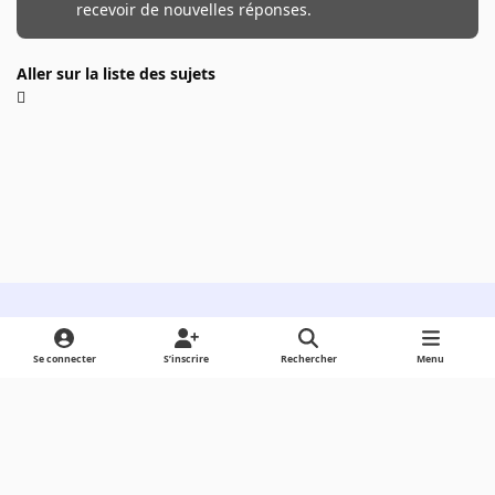
recevoir de nouvelles réponses.
Aller sur la liste des sujets
Light Mode
Dark Mode
System Preference
Se connecter
S’inscrire
Rechercher
Menu
Langue
Cookies
Powered by
Invision Community