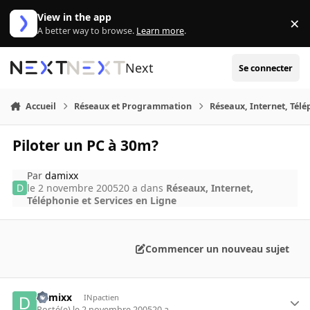
Aller au contenu
View in the app
×
Di
A better way to browse.
Learn more
.
Next
Se connecter
Accueil
Réseaux et Programmation
Réseaux, Internet, Télé
Piloter un PC à 30m?
Par
damixx
le 2 novembre 2005
20 a
dans
Réseaux, Internet,
Téléphonie et Services en Ligne
Commencer un nouveau sujet
damixx
INpactien
Posté(e)
le 2 novembre 2005
20 a