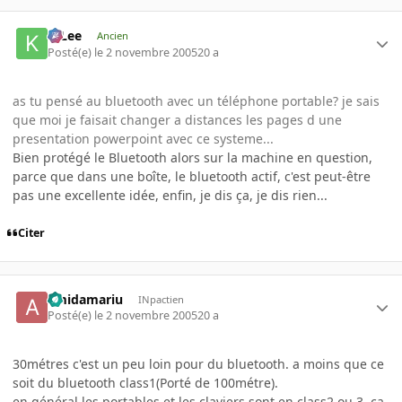
K-Lee
Ancien
Posté(e)
le 2 novembre 2005
20 a
as tu pensé au bluetooth avec un téléphone portable? je sais
que moi je faisait changer a distances les pages d une
presentation powerpoint avec ce systeme...
Bien protégé le Bluetooth alors sur la machine en question,
parce que dans une boîte, le bluetooth actif, c'est peut-être
pas une excellente idée, enfin, je dis ça, je dis rien...
Citer
amidamariu
INpactien
Posté(e)
le 2 novembre 2005
20 a
30métres c'est un peu loin pour du bluetooth. a moins que ce
soit du bluetooth class1(Porté de 100métre).
en général les portables et les claviers sont en class2 ou 3. ca