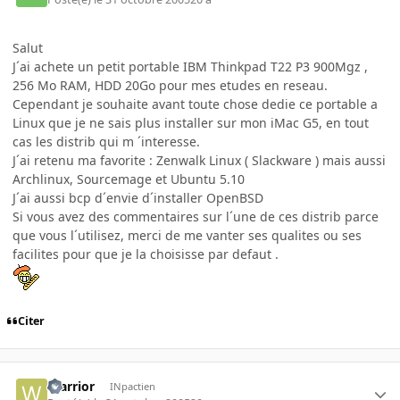
Salut
J´ai achete un petit portable IBM Thinkpad T22 P3 900Mgz ,
256 Mo RAM, HDD 20Go pour mes etudes en reseau.
Cependant je souhaite avant toute chose dedie ce portable a
Linux que je ne sais plus installer sur mon iMac G5, en tout
cas les distrib qui m ´interesse.
J´ai retenu ma favorite : Zenwalk Linux ( Slackware ) mais aussi
Archlinux, Sourcemage et Ubuntu 5.10
J´ai aussi bcp d´envie d´installer OpenBSD
Si vous avez des commentaires sur l´une de ces distrib parce
que vous l´utilisez, merci de me vanter ses qualites ou ses
facilites pour que je la choisisse par defaut .
Citer
Warrior
INpactien