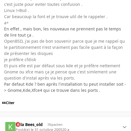
c'est juste pour eviter toutes confusion .
Linux !=Bsd .
Car beaucoup la font et je trouve util de le rappeler .
a+
En effet , mais bon, les nouveaux ne prennent pas le temps
de lire tout ça .
OpenBSD, j'ai pas de bon souvenir parce que je me rappel qu
le partitionnement n'est vraiment pas facile quant à la façon
de présenter les disques
je préfère cfdisk
Et puis elle est par défaut sous kde et je préfère nettement
Gnome ou xfce mais ça je pense que c'est simlement une
question d'instal après via les ports.
Par defaut Kde ? ben après l'installation tu peut installer soit -
> Gnome,Kde,Xfce4 qui ce trouve dans les ports .
Citer
Killa Bees_old
INpactien
Posté(e)
le 31 octobre 2005
20 a