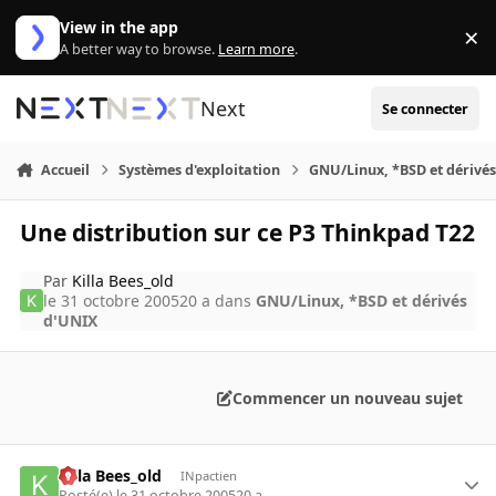
Aller au contenu
View in the app
×
Di
A better way to browse.
Learn more
.
Next
Se connecter
Accueil
Systèmes d'exploitation
GNU/Linux, *BSD et dérivé
Une distribution sur ce P3 Thinkpad T22
Par
Killa Bees_old
le 31 octobre 2005
20 a
dans
GNU/Linux, *BSD et dérivés
d'UNIX
Commencer un nouveau sujet
Killa Bees_old
INpactien
Posté(e)
le 31 octobre 2005
20 a