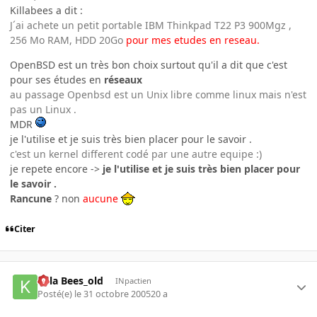
Killabees a dit :
J´ai achete un petit portable IBM Thinkpad T22 P3 900Mgz ,
256 Mo RAM, HDD 20Go
pour mes etudes en reseau.
OpenBSD est un très bon choix surtout qu'il a dit que c'est
pour ses études en
réseaux
au passage Openbsd est un Unix libre comme linux mais n'est
pas un Linux .
MDR
je l'utilise et je suis très bien placer pour le savoir .
c'est un kernel different codé par une autre equipe :)
je repete encore ->
je l'utilise et je suis très bien placer pour
le savoir .
Rancune
? non
aucune
Citer
Killa Bees_old
INpactien
Posté(e)
le 31 octobre 2005
20 a