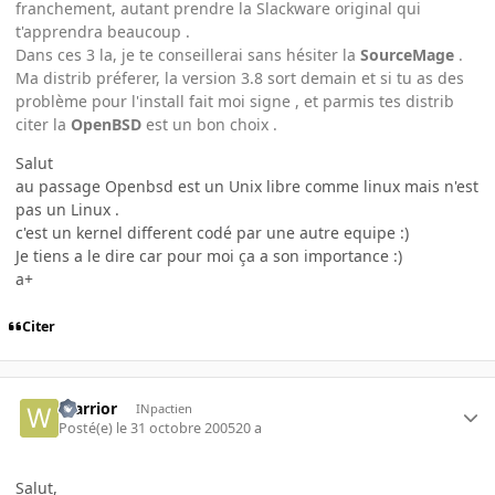
franchement, autant prendre la Slackware original qui
t'apprendra beaucoup .
Dans ces 3 la, je te conseillerai sans hésiter la
SourceMage
.
Ma distrib préferer, la version 3.8 sort demain et si tu as des
problème pour l'install fait moi signe , et parmis tes distrib
citer la
OpenBSD
est un bon choix .
Salut
au passage Openbsd est un Unix libre comme linux mais n'est
pas un Linux .
c'est un kernel different codé par une autre equipe :)
Je tiens a le dire car pour moi ça a son importance :)
a+
Citer
Warrior
INpactien
Posté(e)
le 31 octobre 2005
20 a
Salut,