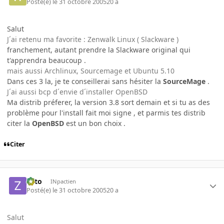
Posté(e)
le 31 octobre 2005
20 a
Salut
J´ai retenu ma favorite : Zenwalk Linux ( Slackware )
franchement, autant prendre la Slackware original qui
t'apprendra beaucoup .
mais aussi Archlinux, Sourcemage et Ubuntu 5.10
Dans ces 3 la, je te conseillerai sans hésiter la
SourceMage
.
J´ai aussi bcp d´envie d´installer OpenBSD
Ma distrib préferer, la version 3.8 sort demain et si tu as des
problème pour l'install fait moi signe , et parmis tes distrib
citer la
OpenBSD
est un bon choix .
Citer
zoto
INpactien
Posté(e)
le 31 octobre 2005
20 a
Salut