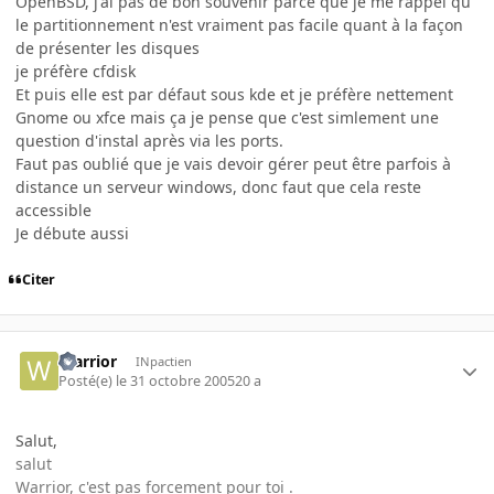
OpenBSD, j'ai pas de bon souvenir parce que je me rappel qu
le partitionnement n'est vraiment pas facile quant à la façon
de présenter les disques
je préfère cfdisk
Et puis elle est par défaut sous kde et je préfère nettement
Gnome ou xfce mais ça je pense que c'est simlement une
question d'instal après via les ports.
Faut pas oublié que je vais devoir gérer peut être parfois à
distance un serveur windows, donc faut que cela reste
accessible
Je débute aussi
Citer
Warrior
INpactien
Posté(e)
le 31 octobre 2005
20 a
Salut,
salut
Warrior, c'est pas forcement pour toi .