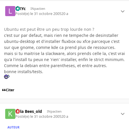
LiRYc
INpactien
Posté(e)
le 31 octobre 2005
20 a
Ubuntu est peut être un peu trop lourde non ?
c'est sur par defaut, mais rien ne tempeche de desinstaller
ubuntu-desktop et d'installer fluxbox ou xfce parceque c'est
sur que gnome, comme kde ca prend plus de ressources.
mais si tu maitrise la slackware, alors prends celle la, c'est vrai
qu'a l'install tu peux ne 'rien' installer, enfin le strict minimum.
Comme la debian entre parentheses, et entre autres.
bonne installs/tests.
Citer
Killa Bees_old
INpactien
Posté(e)
le 31 octobre 2005
20 a
AUTEUR