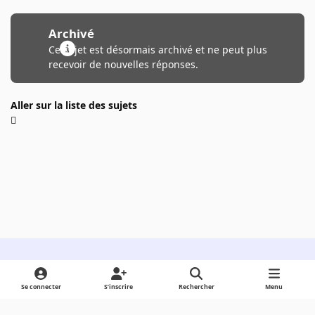
Archivé
Ce sujet est désormais archivé et ne peut plus
recevoir de nouvelles réponses.
Aller sur la liste des sujets
Light Mode
Dark Mode
System Preference
Se connecter
S’inscrire
Rechercher
Menu
Langue
Cookies