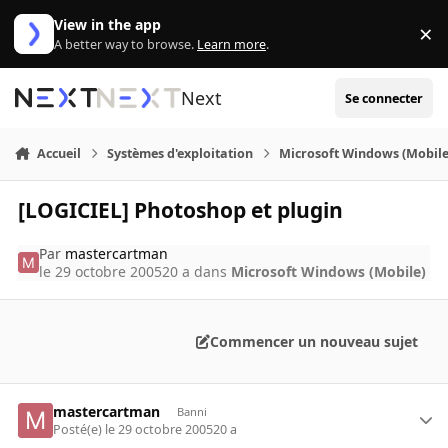
Aller au contenu
View in the app
×
Di
A better way to browse.
Learn more
.
Next
Se connecter
Accueil
Systèmes d'exploitation
Microsoft Windows (Mobile
[LOGICIEL] Photoshop et plugin
Par
mastercartman
le 29 octobre 2005
20 a
dans
Microsoft Windows (Mobile)
Commencer un nouveau sujet
mastercartman
Banni
Posté(e)
le 29 octobre 2005
20 a