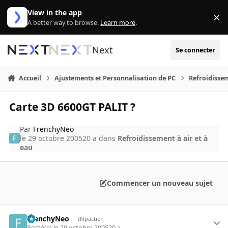
Aller au contenu
View in the app
×
Di
A better way to browse.
Learn more
.
Next
Se connecter
Accueil
Ajustements et Personnalisation de PC
Refroidissem
Carte 3D 6600GT PALIT ?
Par
FrenchyNeo
le 29 octobre 2005
20 a
dans
Refroidissement à air et à
eau
Commencer un nouveau sujet
FrenchyNeo
INpactien
Posté(e)
le 29 octobre 2005
20 a