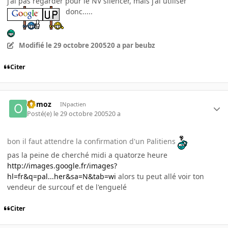
j'ai pas regarder pour le NV silencer, mais j'ai utiliser
donc.....
Modifié
le 29 octobre 2005
20 a
par beubz
Citer
Osmoz
INpactien
Posté(e)
le 29 octobre 2005
20 a
bon il faut attendre la confirmation d'un Palitiens
pas la peine de cherché midi a quatorze heure
http://images.google.fr/images?
hl=fr&q=pal...her&sa=N&tab=wi
alors tu peut allé voir ton
vendeur de surcouf et de l'enguelé
Citer