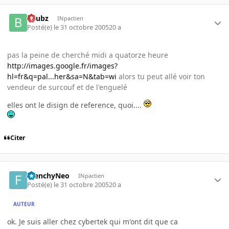
beubz
INpactien
Posté(e)
le 31 octobre 2005
20 a
pas la peine de cherché midi a quatorze heure
http://images.google.fr/images?
hl=fr&q=pal...her&sa=N&tab=wi
alors tu peut allé voir ton
vendeur de surcouf et de l'enguelé
elles ont le disign de reference, quoi....
Citer
FrenchyNeo
INpactien
Posté(e)
le 31 octobre 2005
20 a
AUTEUR
ok. Je suis aller chez cybertek qui m'ont dit que ca