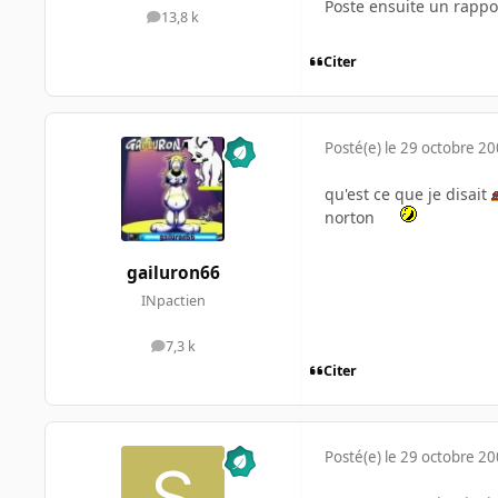
Poste ensuite un rappor
13,8 k
messages
Citer
Posté(e)
le 29 octobre 2
qu'est ce que je disait
norton
gailuron66
INpactien
7,3 k
messages
Citer
Posté(e)
le 29 octobre 2