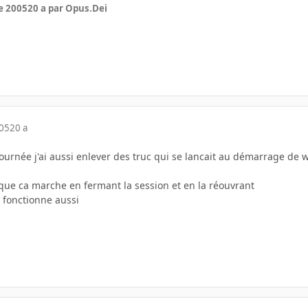
e 2005
20 a
par Opus.Dei
005
20 a
urnée j'ai aussi enlever des truc qui se lancait au démarrage de wi
ue ca marche en fermant la session et en la réouvrant
 fonctionne aussi