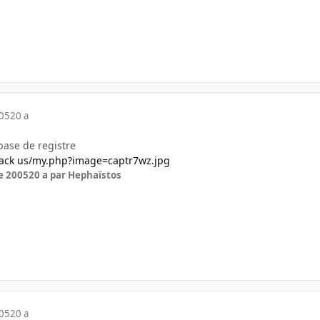
005
20 a
base de registre
hack us/my.php?image=captr7wz.jpg
e 2005
20 a
par Hephaïstos
005
20 a