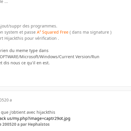
e ...
Ajout/suppr des programmes.
ion system et passe
A² Squared Free
( dans ma signature )
t Hijackthis pour vérification .
as rien du meme type dans
FTWARE/Microsoft/Windows/Current Version/Run
t dis nous ce qu'il en est.
005
20 a
e que j'obtient avec hijackthis
ack us/my.php?image=captr29ot.jpg
e 2005
20 a
par Hephaïstos