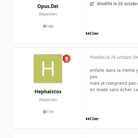
Modifié
le 28 octobr
Opus.Dei
INpactien
189
messages
Citer
Posté(e)
le 28 octobre 2
enfaite dans la meme jo
pas
mais je comprend pas q
en mode sans échec ca
Hephaïstos
INpactien
179
messages
Citer