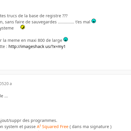
 tes trucs de la base de registre ???
in, sans faire de sauvegardes .............. t'es mal
 systeme
r la meme en maxi 800 de large
tte :
http://imageshack us/?x=my1
005
20 a
e ...
Ajout/suppr des programmes.
ion system et passe
A² Squared Free
( dans ma signature )