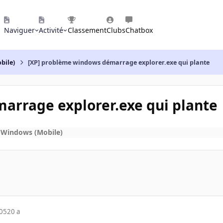
Naviguer
Activité
Classement
Clubs
Chatbox
bile)
[XP] problème windows démarrage explorer.exe qui plante
arrage explorer.exe qui plante
 Windows (Mobile)
005
20 a