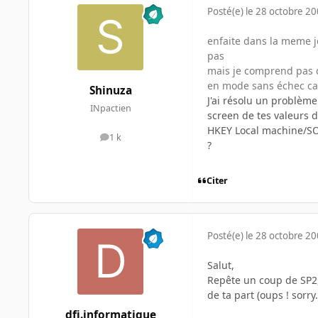
Posté(e)
le 28 octobre 2
enfaite dans la meme jo
pas
mais je comprend pas q
en mode sans échec ca
Shinuza
J'ai résolu un problèm
INpactien
screen de tes valeurs 
HKEY Local machine/S
1 k
messages
?
Citer
Posté(e)
le 28 octobre 2
Salut,
Repête un coup de SP2,
de ta part (oups ! sorry..
dfi.informatique