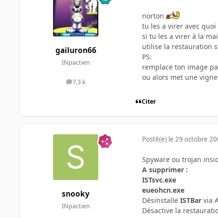
norton
tu les a virer avec quoi
si tu les a virer à la ma
utilise la restauration
gailuron66
PS:
INpactien
remplace ton image pa
ou alors met une vigne
7,3 k
messages
Citer
Posté(e)
le 29 octobre 2
Spyware ou trojan insid
A supprimer :
ISTsvc.exe
eueohcn.exe
snooky
Désinstalle
ISTBar
via 
INpactien
Désactive la restaurat