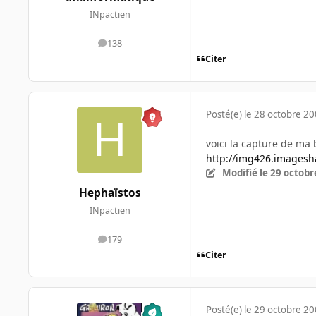
INpactien
138
messages
Citer
Posté(e)
le 28 octobre 2
voici la capture de ma 
http://img426.images
Modifié
le 29 octobr
Hephaïstos
INpactien
179
messages
Citer
Posté(e)
le 29 octobre 2