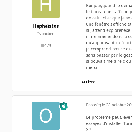
Bonjour,quand je déma
le bureau ne s'affiche 
de celui ci et que je se
une fenètre s'affiche e
Hephaïstos
si j'attend explorer.ex
INpactien
il m'emmène donc la ou 
qu'auparavant ca fonc
179
messages
je comprend pas ce q
sans passer par le gest
si pouvait me dire d'o
merci
Citer
Posté(e)
le 28 octobre 2
Le problème peut, even
essayes d'installer Tun
XP.