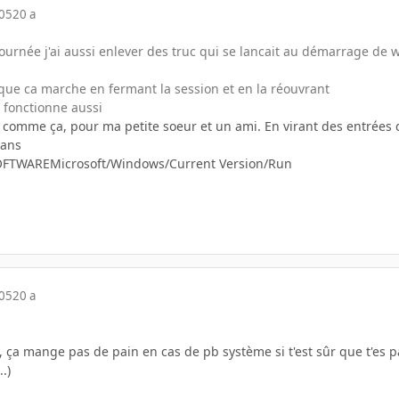
005
20 a
urnée j'ai aussi enlever des truc qui se lancait au démarrage de wi
ue ca marche en fermant la session et en la réouvrant
 fonctionne aussi
e comme ça, pour ma petite soeur et un ami. En virant des entrées 
dans
OFTWAREMicrosoft/Windows/Current Version/Run
005
20 a
 ça mange pas de pain en cas de pb système si t'est sûr que t'es p
.)