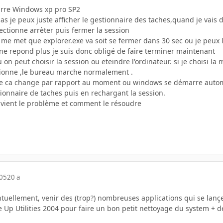
rre Windows xp pro SP2
pas je peux juste afficher le gestionnaire des taches,quand je vais d
lectionne arrèter puis fermer la session
t me met que explorer.exe va soit se fermer dans 30 sec ou je peux
e ne repond plus je suis donc obligé de faire terminer maintenant
on peut choisir la session ou eteindre l'ordinateur. si je choisi l
tionne ,le bureau marche normalement .
ue ca change par rapport au moment ou windows se démarre aut
ionnaire de taches puis en rechargant la session.
u vient le problème et comment le résoudre
005
20 a
tuellement, venir des (trop?) nombreuses applications qui se lançe
e Up Utilities 2004 pour faire un bon petit nettoyage du system + d