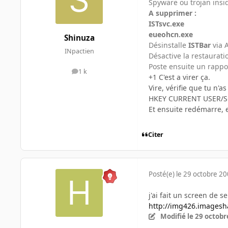
Spyware ou trojan insid
A supprimer :
ISTsvc.exe
eueohcn.exe
Shinuza
Désinstalle
ISTBar
via 
INpactien
Désactive la restaurat
Poste ensuite un rappor
1 k
messages
+1 C'est a virer ça.
Vire, vérifie que tu n'
HKEY CURRENT USER/SO
Et ensuite redémarre, e
Citer
Posté(e)
le 29 octobre 2
j'ai fait un screen de s
http://img426.imagesh
Modifié
le 29 octobr