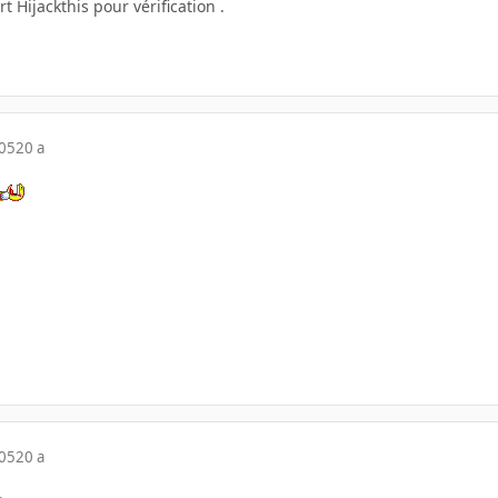
t Hijackthis pour vérification .
005
20 a
005
20 a