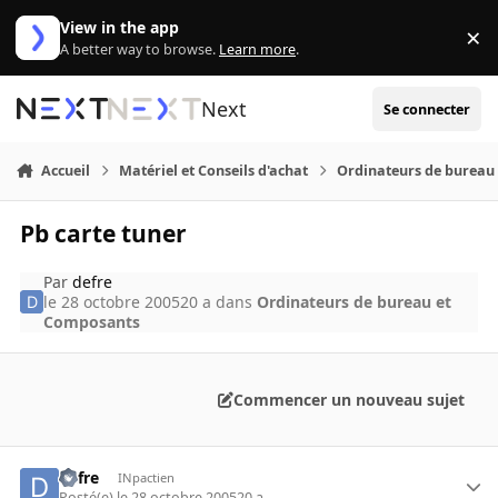
Aller au contenu
View in the app
×
Di
A better way to browse.
Learn more
.
Next
Se connecter
Accueil
Matériel et Conseils d'achat
Ordinateurs de bureau
Pb carte tuner
Par
defre
le 28 octobre 2005
20 a
dans
Ordinateurs de bureau et
Composants
Commencer un nouveau sujet
defre
INpactien
Posté(e)
le 28 octobre 2005
20 a