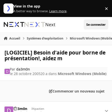
Aller au contenu
View in the app
×
Di
A better way to browse.
Learn more
.
Next
Se connecter
Accueil
Systèmes d'exploitation
Microsoft Windows (Mobile
[LOGICIEL] Besoin d'aide pour borne de
présentation!, aidez m
Par
da3m0n
le 28 octobre 2005
20 a
dans
Microsoft Windows (Mobile)
Commencer un nouveau sujet
da3m0n
INpactien